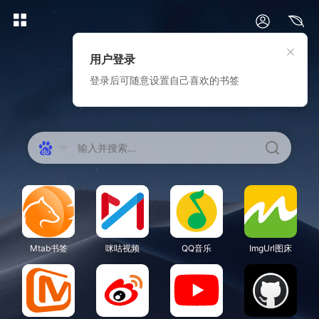
14:24:22
用户登录
登录后可随意设置自己喜欢的书签
08月08日
星期六
六月廿六
辛未
Mtab书签
咪咕视频
QQ音乐
ImgUrl图床