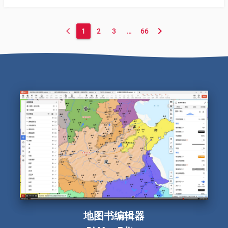
表家族。 本图是根据遂宁陈氏一族迁徙路线制作的地图，具体介
绍看见：
https://mp.weixin.qq.com/s/gnZaW0FAFMJ01K74k2KAWg
keyboard_arrow_left
keyboard_arrow_right
1
2
3
…
66
地图书编辑器