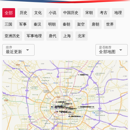
全部
历史
文化
小说
中国历史
宋朝
考古
地理
三国
军事
秦汉
明朝
秦朝
架空
唐朝
世界
亚洲历史
军事地理
唐代
上海
北宋
排序
是否推荐
arrow_drop_down
arrow_drop_down
最近更新
全部地图