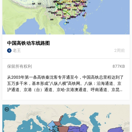
中国高铁动车线路图
老王
2周前
老
保留所有权利
877KB
从2003年第一条高铁秦沈客专开通至今，中国高铁总里程达到了
五万多千米，基本形成“八纵八横”高铁网。八纵：沿海通道、京
沪通道、京港（台）通道、京哈-京港澳通道、呼南通道、京昆通
道、兰（西）广通道。八横：绥满通道、京兰通道、青银通道、
路桥通道、沿江通道、沪昆通道、渝厦通道、广昆通道。（最后
更新26.7.21）