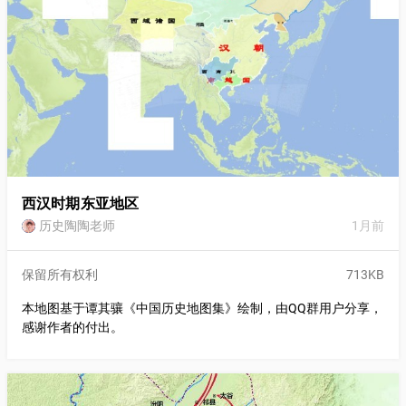
（增訂版）》 中央研究院上海城市歷史地圖 WMTS 服務 《宣統2
年上海全城街道租界實測地圖》 《上海歷史地圖集》上海人民出
版社 周振鶴主編 注："衖Long"字標注時已全部轉寫為"弄” 2026年
7月14日更新添加21項 虹橋大街、艾家弄、望雲橋、大白柵、梭
子弄、西倉橋大街、太平街、杜家灣、太平街、果子巷、新弄、
彩衣巷、任巷里、撫安橋、南康家弄、莊家橋街、莊家橋、西門
大街、麗水弄、財神弄、保仁弄 2026年4月6日更新添加55項 老
北門片 吳家弄、侯家浜、典業公所、穿心街、老北門財神廟、積
善寺、周方二公寺、浙紹公所 侯家浜/新北门片 舊教場街、東園
門街、猛將弄、施家石橋、杏花橋、北香花橋、安仁橋、福祐橋
(黑橋)、天官坊街、新北門街、天主堂街 方浜片 如意橋、葛家橋
西汉时期东亚地区
小西門/大南門/喬家路片 楊家橋、楊家橋弄、何家弄、薛家浜、
历史陶陶老师
1月前
永隆橋、白漾弄、薛家橋、綉鞋橋、興隆橋、凝和橋、太平橋、
余慶橋 小北門、老西門片 英軍墓地、英軍22團駐地(1850年代)、
英軍哨所(1860年代)、曹家橋、晏公廟、晏公橋 洋涇浜、周涇浜
保留所有权利
713KB
洋涇浜、三茅閣橋、三洋涇橋、二洋涇橋、外洋涇橋、北八仙
本地图基于谭其骧《中国历史地图集》绘制，由QQ群用户分享，
橋、老巴八仙橋、中八仙橋、南八仙橋、公舘馬路、井亭橋、羊
感谢作者的付出。
尾橋、公橋 大東門片 申明亭、旌善亭、旌仰高祠 城門正名補
充、小東門位置修復 2026年2月16日大年夜更新 南門&喬家路
片：添加22項 標注永興橋、化龍橋（清末民初） 添加路網：永興
橋南街、東同仁里、南門裏街、花園弄、南梅家弄、藥局弄[街]
（現存段）、也是園浜、西王家弄、東王家弄堂、顧家弄、俞家