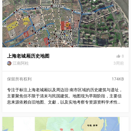
上海老城厢历史地图
8
thumb_up
江南阿杜
3周前
保留所有权利
174KB
专注于标注上海老城厢以及周边旧·南市区域的历史建筑与遗址，
主要聚焦但不限于清末与民国建筑。地图现为早期阶段，主要信
息来源依赖自旧地图、文獻，以及实地考察专资源资料学术性欠
佳，日后会逐步改进。 地圖使用指南： 紅色圖標與區塊：已徹底
消失建築 黃色圖標與區塊：部分現存或處於動遷舊改狀態 白色圖
標與區塊：現存完整維護 藍色：舊河道 主要信息来源依赖自旧地
图以及实地考察： 《老上海百業指南：道路機構廠商住宅分佈圖