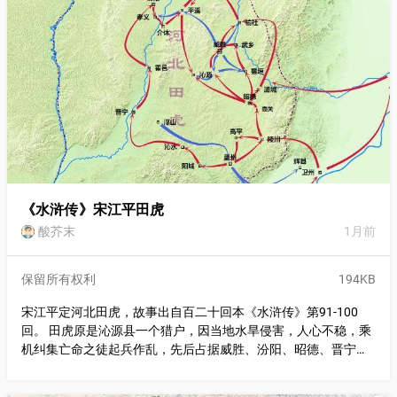
弄 修復小南門標注位置 添加喬家浜支流、西喬家浜標注 標注消
失路段：新升里、花園弄、同仁里、東同仁里大致走向 標注以拆
除弄堂：同仁弄 標注以消失建築大致方位：咸宜堂、羅老太廟 小
西門片： 添加路網：守署街 其他區域： 添加路網：西唐家弄、
中唐家弄、東唐家弄、梅家弄、魚行橋街 2025年10月29日更新
修復大同大學、新普育堂範圍 老西門：添加陳英士紀念塔 添加優
化路網 小南門街、董家渡街、小九華街、喬家路、老白渡街、油
車街、應公祠路 十六鋪添加部分碼頭 董家渡碼頭、永盛碼頭、公
義碼頭、萬豫碼頭、大通公司碼頭 2025年11月更新 添加：寳帶
弄、鄭氏潤德堂宅院 宜稼堂名稱補齊，包括俗稱“郁家大院”
《水浒传》宋江平田虎
酸芥末
1月前
保留所有权利
194KB
宋江平定河北田虎，故事出自百二十回本《水浒传》第91-100
回。 田虎原是沁源县一个猎户，因当地水旱侵害，人心不稳，乘
机纠集亡命之徒起兵作乱，先后占据威胜、汾阳、昭德、晋宁、
盖州等五州五十六县，自称晋王，为“四大寇”之一。 宋江率领梁
山泊一百零八将受招安后进军河北，将田虎势力剿灭。田虎在襄