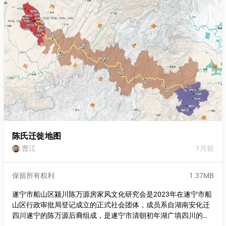
垣城被俘，押至东京开封凌迟处死。
陈氏迁徙地图
曹江
1月前
保留所有权利
1.37MB
遂宁市船山区颍川陈万源房家风文化研究会是2023年在遂宁市船
山区行政审批局登记成立的正式社会团体，成员系自湖南安化迁
四川遂宁的陈万源后裔组成，是遂宁市清朝初年湖广填四川的代