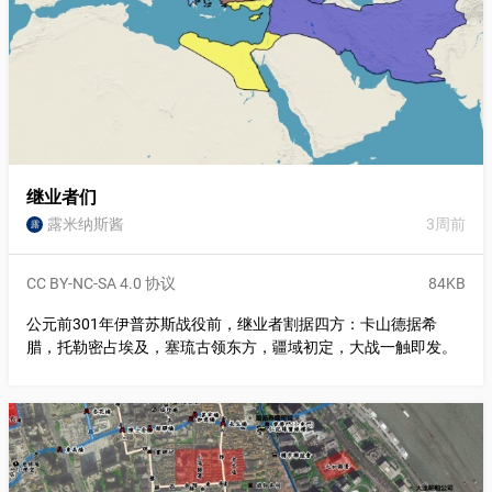
继业者们
露米纳斯酱
3周前
露
CC BY-NC-SA 4.0 协议
84KB
公元前301年伊普苏斯战役前，继业者割据四方：卡山德据希
腊，托勒密占埃及，塞琉古领东方，疆域初定，大战一触即发。