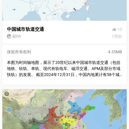
中国城市轨道交通
10
thumb_up
郝hh
1周前
保留所有权利
4.35MB
本图为时间轴地图，展示了20世纪以来中国城市轨道交通（包括
地铁、轻轨、单轨、现代有轨电车、磁浮交通、APM及部分市域
快轨）的发展。 截至2024年12月31日，中国内地累计有58个城
市投运城轨交通线路12168.77公里，其中地铁9281.37公里、轻
轨224.25公里、跨坐式单轨144.65公里、市域快轨1626.68公
里、磁浮交通57.86公里、自导向轨道系统10.19公里、有轨电车
568.87公里、电子导向胶轮系统177.04公里、导轨式胶轮系统
49.36公里、悬挂式单轨10.5公里。 （主要数据来源：中国城市
轨道交通协会） 播放速度建议在月/秒至一年/秒之间。