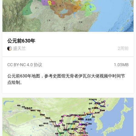
公元前630年
盛天兰
2周前
CC BY-NC 4.0 协议
1.05MB
公元前630年地图，参考史图馆无骨者伊瓦尔大佬视频中时间节
点绘制。