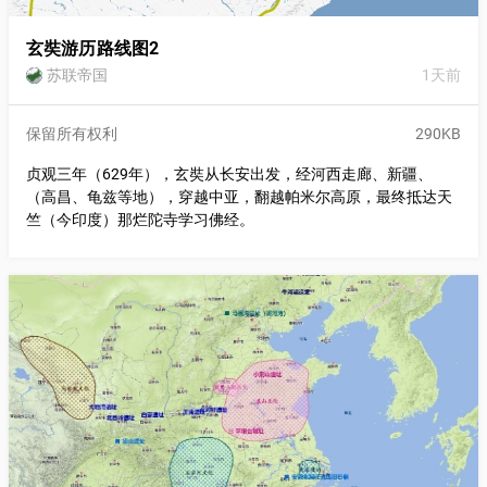
玄奘游历路线图2
苏联帝国
1天前
保留所有权利
290KB
贞观三年（629年），玄奘从长安出发，经河西走廊、新疆、
（高昌、龟兹等地），穿越中亚，翻越帕米尔高原，最终抵达天
竺（今印度）那烂陀寺学习佛经。