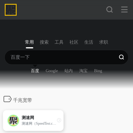
常用
搜索
工具
社区
生活
求职
百度
Google
站内
淘宝
Bing
千兆宽带
测速网
测速网（SpeedTest.cn）提供网速测试，网络质量测试，宽带测速，Wi-Fi测速，5G测速，IPv6测速，带宽检测，路由器测速，网关测速，宽带提速，宽带升级，网络加速，内网测速，专网测速，视频测试，游戏测速，直播测速，网络诊断，蹭网检测，物联网监测，网站监测，API监测，Ping测试，路由测试等专业服务，拥有国内外大量高性能测试点，覆盖电信，移动，联通，网通，广电，长城宽带，鹏博士等运营商。