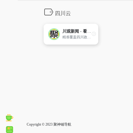
四川云
川观新闻 - 看四川，观天下
精准覆盖四川政商学界中高端人群，迅速成长为四川党政客户端和有影响力的区域外宣新平台。
Copyright © 2023
聚神铺导航