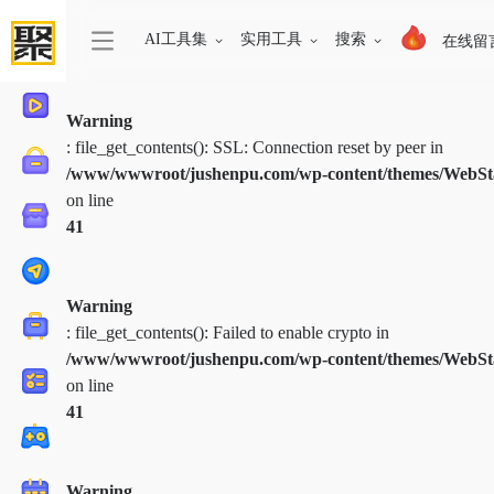
AI工具集
实用工具
搜索
在线留
Warning
: file_get_contents(): SSL: Connection reset by peer in
/www/wwwroot/jushenpu.com/wp-content/themes/WebStac
on line
41
Warning
: file_get_contents(): Failed to enable crypto in
/www/wwwroot/jushenpu.com/wp-content/themes/WebStac
on line
41
Warning