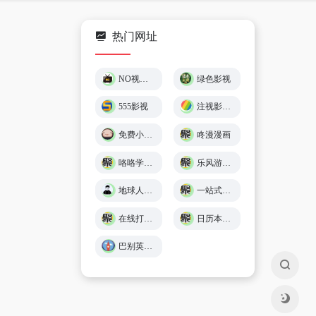
热门网址
NO视频 – 不负追剧好时光 (￣▽￣)"
绿色影视
555影视
注视影视 - 免费在线观影
免费小游戏在线玩 🕹️ 小猪秒玩
咚漫漫画
咯咯学院 - 儿童故事、童谣儿歌、英语在线免费学习 - Giggle Academy中文站
乐风游戏网
地球人导航 - 探索全网优质免费资源
一站式在线工具服务平台 - 工具派
在线打字练习平台 - 巧手打字通
日历本-万年历日历查询-年日历,年老黄历查询,年黄道吉日
巴别英语 - 英语听力练习,看美剧学英语