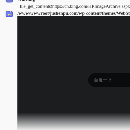
: file_get_contents(https://cn.bing.com/HPImageArchive.asp
/www/wwwroot/jushenpu.com/wp-content/themes/WebStac
on line
41