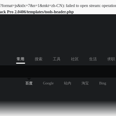
x?format=js&idx=7&n=1&mkt=zh-CN): failed to open stream: operation 
k Pro 2.0406/templates/tools-header.php
常用
搜索
工具
社区
生活
求职
百度
Google
站内
淘宝
Bing