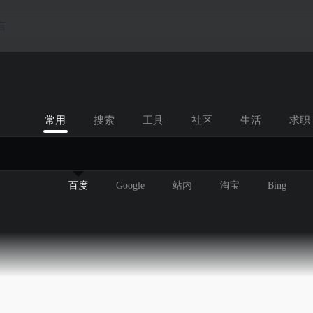
言
常用
搜索
工具
社区
生活
求职
百度
Google
站内
淘宝
Bing