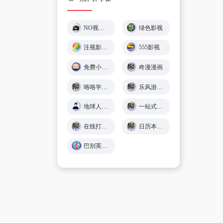
NO视频 – 不负追剧好时光 (￣▽￣)"
绿色影视
注视影视 - 免费在线观影
555影视
免费小游戏在线玩 🕹️ 小猪秒玩
咚漫漫画
咯咯学院 - 儿童故事、童谣儿歌、英语在线免费学习 - Giggle Academy中文站
乐风游戏网
地球人导航 - 探索全网优质免费资源
一站式在线工具服务平台 - 工具派
在线打字练习平台 - 巧手打字通
日历本-万年历日历查询-年日历,年老黄历查询,年黄道吉日
巴别英语 - 英语听力练习,看美剧学英语