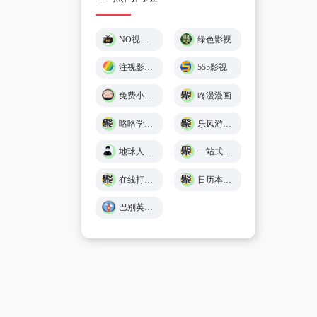
NO视频 – 不负追剧好时光 (￣▽￣)"
绿色影视
注视影视 - 免费在线观影
555影视
免费小游戏在线玩 🕹️ 小猪秒玩
咚漫漫画
咯咯学院 - 儿童故事、童谣儿歌、英语在线免费学习 - Giggle Academy中文站
乐风游戏网
地球人导航 - 探索全网优质免费资源
一站式在线工具服务平台 - 工具派
在线打字练习平台 - 巧手打字通
日历本-万年历日历查询-年日历,年老黄历查询,年黄道吉日
巴别英语 - 英语听力练习,看美剧学英语