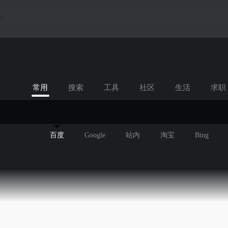
言
常用
搜索
工具
社区
生活
求职
百度
Google
站内
淘宝
Bing