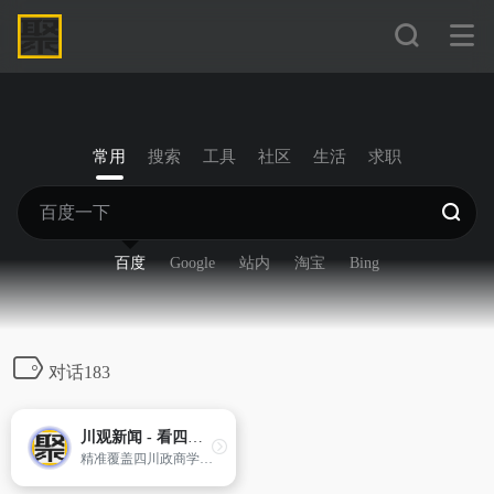
常用
搜索
工具
社区
生活
求职
百度
Google
站内
淘宝
Bing
对话183
川观新闻 - 看四川，观天下
精准覆盖四川政商学界中高端人群，迅速成长为四川党政客户端和有影响力的区域外宣新平台。