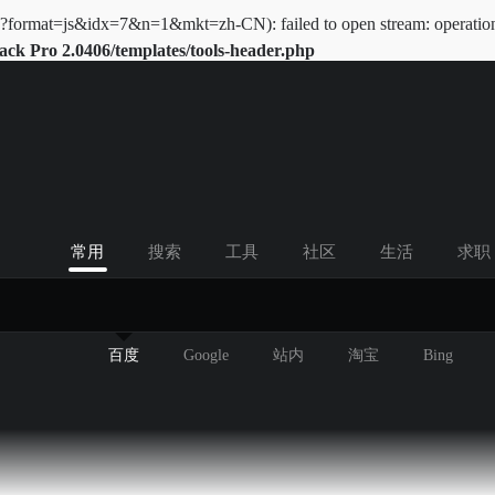
x?format=js&idx=7&n=1&mkt=zh-CN): failed to open stream: operation 
k Pro 2.0406/templates/tools-header.php
常用
搜索
工具
社区
生活
求职
百度
Google
站内
淘宝
Bing