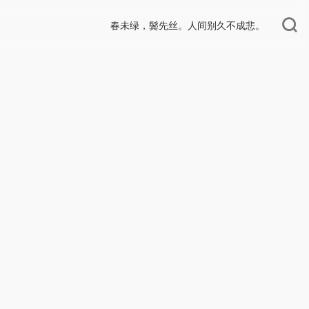
春未绿，鬓先丝。人间别久不成悲。