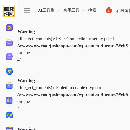
AI工具集
实用工具
搜索
在线留
Warning
: file_get_contents(): SSL: Connection reset by peer in
/www/wwwroot/jushenpu.com/wp-content/themes/WebStac
on line
41
Warning
: file_get_contents(): Failed to enable crypto in
/www/wwwroot/jushenpu.com/wp-content/themes/WebStac
on line
41
Warning