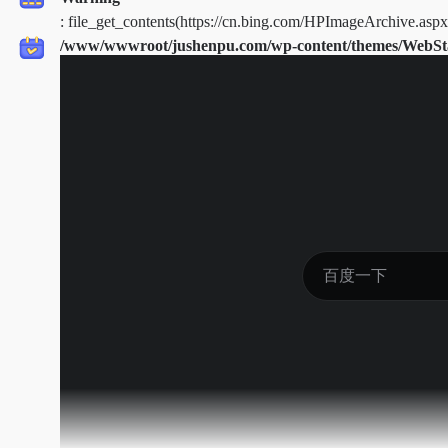
: file_get_contents(https://cn.bing.com/HPImageArchive.asp
/www/wwwroot/jushenpu.com/wp-content/themes/WebStac
on line
41