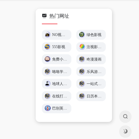
热门网址
NO视频 – 不负追剧好时光 (￣▽￣)"
绿色影视
555影视
注视影视 - 免费在线观影
免费小游戏在线玩 🕹️ 小猪秒玩
咚漫漫画
咯咯学院 - 儿童故事、童谣儿歌、英语在线免费学习 - Giggle Academy中文站
乐风游戏网
地球人导航 - 探索全网优质免费资源
一站式在线工具服务平台 - 工具派
在线打字练习平台 - 巧手打字通
日历本-万年历日历查询-年日历,年老黄历查询,年黄道吉日
巴别英语 - 英语听力练习,看美剧学英语