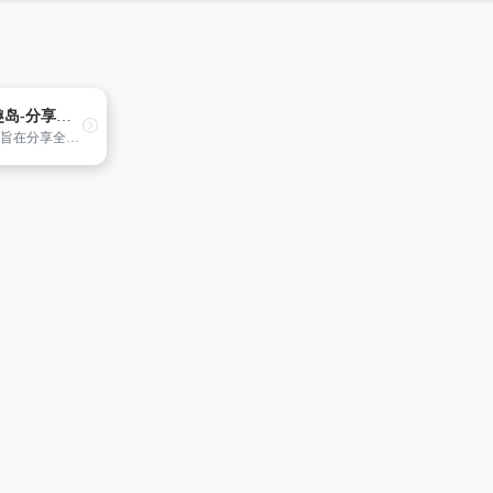
万趣岛-分享全球有趣网站游戏AI工具
本站旨在分享全球有趣网站、奇趣网站、有意思的网站、趣味小游戏 以及 AI 相关趣味使用经验，给大家枯燥的生活添加点乐趣，在这个“兴趣小岛🏝️” 感受好奇心和探索精神