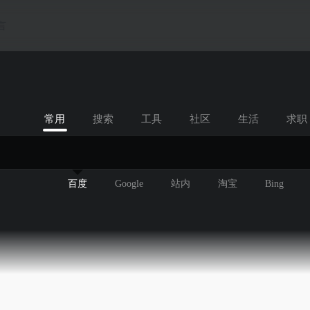
言
常用
搜索
工具
社区
生活
求职
百度
Google
站内
淘宝
Bing