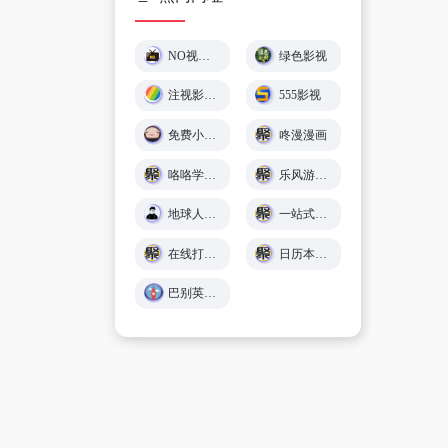
NO视频 – 不负追剧好时光 (￣▽￣)"
绿色影视
注视影视 - 免费在线观影
555影视
免费小游戏在线玩 🕹️ 小猪秒玩
咚漫漫画
咯咯学院 - 儿童故事、童谣儿歌、英语在线免费学习 - Giggle Academy中文站
乐风游戏网
地球人导航 - 探索全网优质免费资源
一站式在线工具服务平台 - 工具派
在线打字练习平台 - 巧手打字通
日历本-万年历日历查询-年日历,年老黄历查询,年黄道吉日
巴别英语 - 英语听力练习,看美剧学英语