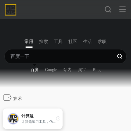
常用
搜索
工具
社区
生活
求职
百度
Google
站内
淘宝
Bing
算术
计算题
计算题练习工具，仿计算器样式进行口算练习，从简单到困难依次为橙、黄、绿、深绿、青、蓝、紫、黑、紫红、粉红、红。