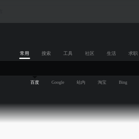
言
常用
搜索
工具
社区
生活
求职
百度
Google
站内
淘宝
Bing