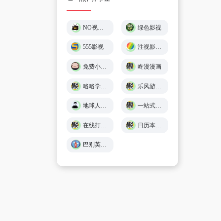
NO视频 – 不负追剧好时光 (￣▽￣)"
绿色影视
555影视
注视影视 - 免费在线观影
免费小游戏在线玩 🕹️ 小猪秒玩
咚漫漫画
咯咯学院 - 儿童故事、童谣儿歌、英语在线免费学习 - Giggle Academy中文站
乐风游戏网
地球人导航 - 探索全网优质免费资源
一站式在线工具服务平台 - 工具派
在线打字练习平台 - 巧手打字通
日历本-万年历日历查询-年日历,年老黄历查询,年黄道吉日
巴别英语 - 英语听力练习,看美剧学英语