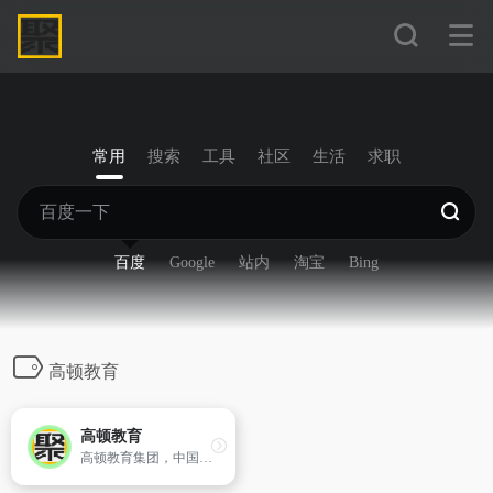
常用
搜索
工具
社区
生活
求职
百度
Google
站内
淘宝
Bing
高顿教育
高顿教育
高顿教育集团，中国财经教育创导者。目前，已在全球50多座城市开设近150家分校及学习中心，累计获得百余项荣誉。加入高顿，与全球600万同学一起实现梦想的职业生涯！