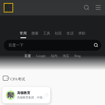
常用
搜索
工具
社区
生活
求职
百度
Google
站内
淘宝
Bing
CPA考试
高顿教育
高顿教育集团，中国财经教育创导者。目前，已在全球50多座城市开设近150家分校及学习中心，累计获得百余项荣誉。加入高顿，与全球600万同学一起实现梦想的职业生涯！