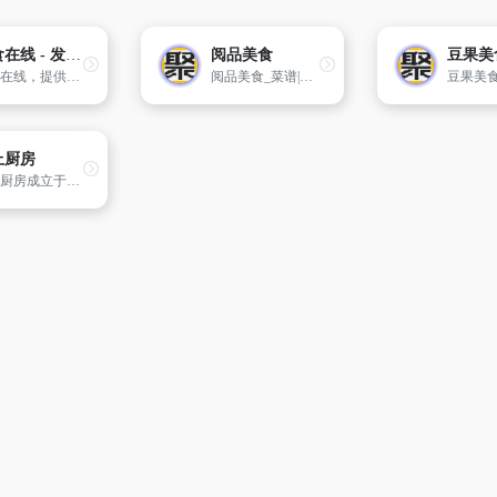
美食在线 - 发现美食，分享美食！
阅品美食
豆果美
美食在线，提供各类美食菜谱、美食做法、特色美食、饮食健康、烹饪技巧等，欢迎喜欢美食的爱好者们，来美食在线网分享美味佳肴!
阅品美食_菜谱|美食菜谱|菜谱大全，人人都可以做的美食食谱_您的健康营养管家！
上厨房
网上厨房成立于2010年，是一家专注于分享家常菜，烘焙，辅食，减肥餐，月子餐，宝宝餐等做法及知识的菜谱大全网站，聚集了近5000名优质的签约作者，拥有300多万道原创菜谱及10万多个厨艺教学视频，是一个为广大的美食爱好者提供学习，交流及分享的美食社区。