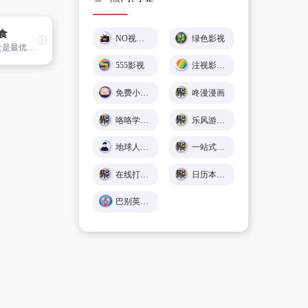
食
NO视频 – 不负追剧好时光 (￣▽￣)"
绿色影视
豆果美食是最优质的美食菜谱社区,提供各种菜谱大全,食谱大全,家常菜做法大全,丰富的菜谱大全可以让您轻松地学会怎么做美食,展现自己的高超厨艺,开启美好生活
555影视
注视影视 - 免费在线观影
免费小游戏在线玩 🕹️ 小猪秒玩
咚漫漫画
咯咯学院 - 儿童故事、童谣儿歌、英语在线免费学习 - Giggle Academy中文站
乐风游戏网
地球人导航 - 探索全网优质免费资源
一站式在线工具服务平台 - 工具派
在线打字练习平台 - 巧手打字通
日历本-万年历日历查询-年日历,年老黄历查询,年黄道吉日
巴别英语 - 英语听力练习,看美剧学英语