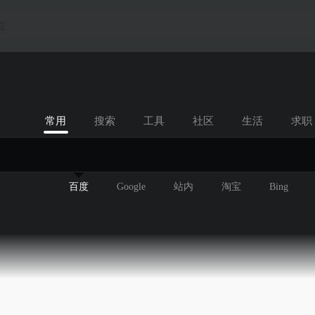
言
常用
搜索
工具
社区
生活
求职
百度
Google
站内
淘宝
Bing