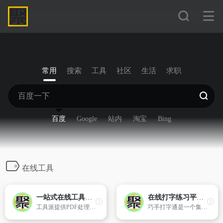
常用
搜索
工具
社区
生活
求职
百度
Google
站内
淘宝
Bing
在线工具
一站式在线工具服务平台 - 工具派
在线打字练习平台 - 巧手打字通
工具派提供PDF处理、图片编辑、音视频转换、开发工具等40+在线工具，以及工资计算、专注计时、内容阅读等高频功能。
巧手打字通是一个集打字练习、打字速度测试、打字教学、打字游戏娱乐于一体的综合性打字学习训练平台。支持中文打字练习、英文打字训练、拼音打字课程、双拼及五笔打字教程，能够快速提升您的打字速度和准确性,能够满足各种水平的用户。