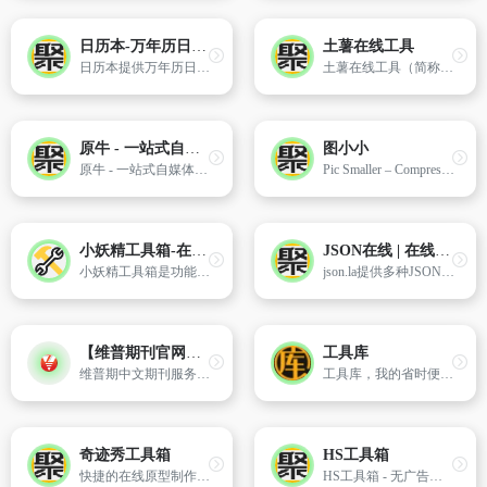
日历本-万年历日历查询-年日历,年老黄历查询,年黄道吉日
土薯在线工具
日历本提供万年历日历最新最全的年黄历日历免费在线查询,包括年黄道吉日、财神喜神福神贵神方位、宜忌、吉时、冲煞、吉神凶煞、地支关系、纳音、干支、十二神、值日、胎神、彭祖百忌、空亡、建除十二神等黄历信息，订婚吉日、结婚吉日、开业吉日、搬家吉日、装修吉日、乔迁吉日查询。
土薯在线工具（简称：土薯工具）提供超100款免费在线工具，包括图片编辑、格式转换、AI助手、开发工具等。无需下载，即开即用，一站式满足您的各类工具需求。
原牛 - 一站式自媒体工具平台
图小小
原牛 - 一站式自媒体工具平台，提供网盘资源搜索、短视频去水印、语音转文字、字幕翻译等功能。支持百度网盘、阿里云盘、天翼云盘等多种网盘平台资源搜索，以及抖音、快手、小红书等平台的视频去水印下载，AI语音识别服务
Pic Smaller – Compress JPEG, PNG, WEBP, AVIF, SVG and GIF images intelligently
小妖精工具箱-在线小工具
JSON在线 | 在线JSON校验格式化解析工具
小妖精工具箱是功能丰富的在线工具集合平台
json.la提供多种JSON解析工具,支持在线格式解析、数据解析、json转XML、json格式验证、JSON压缩转义、中文符号转英文符号、结果存储、多语言处理。轻松处理JSON数据,提升项目开发效率。
【维普期刊官网】- 中文期刊服务平台
工具库
维普期中文期刊服务平台，由维普资讯有限公司出品
工具库，我的省时便捷工具库，为您提供便民的工具，如站长工具、排版工具、生活工具、测试工具、学术类等，为您提供最高效的便利，节省宝贵的时间。
奇迹秀工具箱
HS工具箱
快捷的在线原型制作工具,有Sketch版插件 Origami APP逻辑交互原型制作工具 Kite 新款强大的交互动画原型工具 版权所有
HS工具箱 - 无广告纯绿色的在线万能工具箱，在线网页工具箱，代码在线处理的万能箱，网页在线小工具，在线计算器，在线个人所得税计算