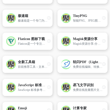
极速箱
TinyPNG
极速箱是一个专门为程序员设计的在线工具集成平台，旨在提供一系列能够显著提升编程效率的实用工具。
智能PNG、JPEG图片在线压缩工具
Flaticon 图标下载
Magisk资源分享
Flaticon是一个专注为设计师及开发者们提供的矢量图标素材资源下载网站。
Magisk资源分享-分享玩机快乐! 这里有大量的各种模块可以下载哦!
全新工具箱
轻闪PDF（LightPDF）
目前推荐工具：文本空行移除工具、Git 命令速查表、汉字转拼音、摩尔斯电码、SVG 波浪图生成器、IP 地址查询、随机密码生成器、MD5 加密...
免费在线编辑、转换PDF文件，支持智能AI文档对话，提取文档中的重要信息
JavaScript 标准参考教程
易飞文字识别
JavaScript 标准参考教程（alpha） -- JavaScript 标准参考教程（alpha）
免费在线批量图片文字识别，支持中文、中文繁体、英语、韩语、日语等多种语言的高效准确识别，识别结果可复制或导出Word，支持JPG/PNG/BMP/Webp/PDF等多种格式。
Emoji
计算专家