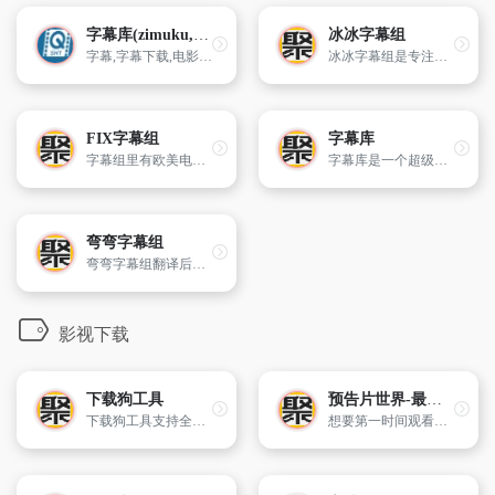
字幕库(zimuku,SrtKu) -- 字幕下载网站
冰冰字幕组
字幕,字幕下载,电影字幕下载,美剧字幕下载,韩剧字幕下载,中文字幕下载
冰冰字幕组是专注英剧、英国纪录片、经典英剧的。支持多网盘下载影视资源。访问速度快。
FIX字幕组
字幕库
字幕组里有欧美电影/剧集、德语、日语、韩语、法语等语种，支持多网盘下载影视资源。访问速度快。
字幕库是一个超级丰富的影视字幕网站，包含了国内外的电影和电视剧等影视字幕资源。 网站按照电影字幕、美剧字幕、近期热门、上传字幕等4大分类。比如它的最近字幕为大家提供了中英文最新的字幕资源，点击右上角的“上传字幕”就可以分享自己的字幕文件。 字幕库提供的所有字幕文件的上传时间、下载数量、支持的语种，质量、来源（官方翻译或个人原创翻译）等信息。
弯弯字幕组
弯弯字幕组翻译后的影片同时也提供夸克网盘的下载，无论需要字幕和资源的都可以关注弯弯字幕组官网。
影视下载
下载狗工具
预告片世界-最新电影预告片播放-高清在线观看
下载狗工具支持全网100+主流网站视频无水印下载!电脑，平板，手机都可以在线使用，帮助我们解决问题。
想要第一时间观看最新电影预告片吗？预告片世界提供高清在线观看和免费下载，让您不会错过任何一部精彩电影。赶快加入我们，畅享电影预告片的精彩！