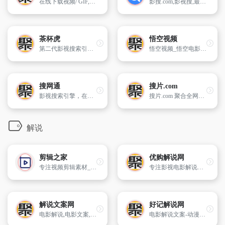
在线下载视频/ GIF,兼容电脑和手机端,支持 YouTube, Instagram, Facebook, Twitter, Vimeo, Tumblr, Reddit, 抖音, Ted, Twitch, Imgur 等
影搜.com,影视搜,最新电影,电影大全,影视大全,在线电影,免费电影,电影在线观看,最新电视剧,电影资源,电影搜索,电视剧
茶杯虎
悟空视频
第二代影视搜索引擎，通过电影名、演员、导演等关键词进行搜索，直达电影资源站，与茶杯狐,51搜剧,电影淘淘,电影狗等引擎不同的是增加了影视评论以及剧情详细介绍，未来会增加影视下载，让电影搜索类更高效、更便捷、更精准！
悟空视频_悟空电影网_悟空tv_悟空影院_最新电影,最新电视剧免费在线观看
搜网通
搜片.com
影视搜索引擎，在线观看
搜片.com 聚合全网影片，你想看的全都找得到！每天搜集最新电影、电视剧、在线观看网址、蓝光高清正版免费看！
解说
剪辑之家
优购解说网
专注视频剪辑素材_PR/AE剪辑模板音频插件！
专注影视电影解说文案素材的网站
解说文案网
好记解说网
电影解说,电影文案,解说素材库,123电影解说网,影视文案网,中视频伙伴计划
电影解说文案-动漫解说文案-影视解说文案-电影解说词-电影解说稿<