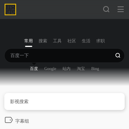
常用
搜索
工具
社区
生活
求职
百度
Google
站内
淘宝
Bing
影视搜索
字幕组