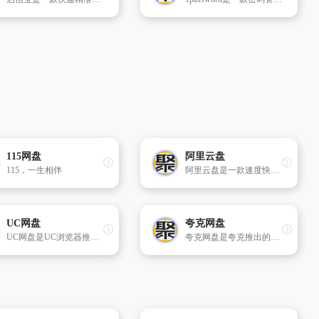
115网盘
阿里云盘
115，一生相伴
阿里云盘是一款速度快、不打扰、够安全、易于分享的个人网盘，欢迎你来体验。
UC网盘
夸克网盘
UC网盘是UC浏览器推出的一款云服务产品，功能包括云存储、智能云同步、极速上传下载、文件分享、共享，通过UC网盘可随时随地使用或管理照片、文档、手机资料；支持PC、iOS。Android。
夸克网盘是夸克推出的一款云服务产品，功能包括云存储、高清看剧、文件在线解压、PDF一键转换等。通过夸克网盘可随时随地管理和使用照片、文档、手机资料，目前支持Android、iOS、...