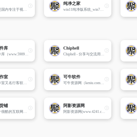
纯净之家
致美化是国内专注于视觉美化的研究及交流平台，聚集了超过50万的活跃用户，你可以在此个性化你的设备，探索及下载丰富多彩的电脑主题、壁纸、图标、皮肤等酷炫的美化素材及教程。
win11纯净版系统_win7纯净版64位_win10纯净版系统下载
件库
Chiphell
五九软件库（www.5909.net）提供免费的电脑软件下载、APP软件下载、手机应用下载、Mac苹果软件下载，本站全力打造一个安全、快速、绿色、无病毒的软件和软件下载平台。
Chiphell - 分享与交流用户体验 ,Chiphell - 分享与交流用户体验
作室
可牛软件
行客工作室又名行客软件工作室，这是一个软件下载网站，行客软件管家、分享各种精品软件下载、经典电影和各种视频教程打包下载
可牛资源网（keniu.com）是一家提供安全、免费软件下载服务的网站。为用户提供免费的电脑软硬件及软件工具。提供电脑、手机、客户端、Mac、Android、iOS、苹果、ppt、压缩、编程、办公等软件的下载服务。为用户提供了多种软件下载方式和各种版本的软件，并且可以通过网络直接向客户发布软件，让客户自行安装使用。可牛资源站是一个提供免费软件下载服务的安全，为用户提供全面的服务。
货铺
阿影资源网
这是一个很酷的互联网资源下载分享网站，致力于免费提供优质无广告开源软件、APP和技术经验教程等，所有内容都是经过严格筛选和推荐，让人人都享受优质互联网资源带来的便利。
阿影资源网(www.4241.cn)免费分享各种技术综合类教程、各类网站程序源码、软件工具,专为新手站长打造最好的技术博客,来这里和阿影一起进步学习吧.