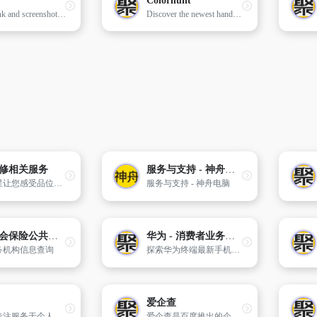
Colorhunt
Save a link and screenshot of anything with just a click.
Discover the newest hand-picked color palettes of Color Hunt. Get color inspiration for your design and art projects.
修相关服务
服务与支持 - 神舟电脑
探索三星让您感受品位生活，在这里您可以找到galaxysultra,galaxys|s+，galaxysedge，galaxyzfold|zflip，galaxytabs系列，galaxywatchultra，galaxywatch，三星w|wflip，galaxybudspro，galaxyring等新品，也可以浏览手机、电视、显示器、冰箱、洗衣机等三星官方产品内容，并获得相关产品服务与支持。
服务与支持 - 神舟电脑
国家社会保险公共服务平台
华为 - 消费者业务官网
务机构信息查询
探索华为终端最新手机、穿戴、电脑、平板、智慧屏、耳机音箱、全屋智能、路由器，了解相关配件及软件应用，并获取产品服务与支持。
爱企查
天眼查专注服务于个人与企业信息查询,都在用的商业安全工具,为您提供公司查询,工商信息查询,企业查询,工商查询,企业信用信息查询等相关信息,帮您快速了解企业信息,企业工商信息,企业信用信息等企业经营和人员投资状况,查询更多企业信息就到天眼查官网！
爱企查是百度推出的企业信用查询工具,提供最全最新的企业信息实时查询,企业相关的工商信息查询,股东查询,主要成员查询,变更记录查询,网站备案查询,对外投资查询,分支机构查询,年报查询,风险警示查询,口碑舆情信息查询,失信人查询；提供全国企业工商登记信息,公司工商注册登记信息信用查询,个人信息查询服务以及企业诉讼查询,商标查询和专利查询。查询企业信息就到爱企查官网！