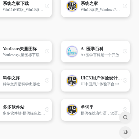
系统之家下载
系统之家
Win11正式版_Win10系统专业版下载_Ghost Win7旗舰版
Win10系统_Windows7旗舰版_最新GhostXP Sp3系统下载
YouIcons矢量图标下载
A+医学百科
YouIcons矢量图标下载
A+医学百科是一个开放的在线医学百科全书网站
科学文库
UICN用户体验设计平台
科学文库是科学出版社数字图书全文检索、在线浏览和下载借阅的平台。包括数理、化学材料、生命、地球、资源环境、农林、医药、信息、工程、管理、历史考古、经济、教育传播、法哲社会等书籍免费在线阅读。
UI中国用户体验平台,中国用户体验联盟理事单位。国内极具影响力的设计平台之一。十多年来,携手会员150万+,共同致力于为设计师与企业搭建健康的设计生态！
多多软件站
单词乎
多多软件站-提供绿色软件和热门单机游戏下载
提供在线流行语，汉语词典，汉语字典，英汉词典，日语词典，韩语词典，法语词典，德语词典，古诗词,诗词名句查询。