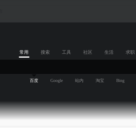
言
常用
搜索
工具
社区
生活
求职
百度
Google
站内
淘宝
Bing