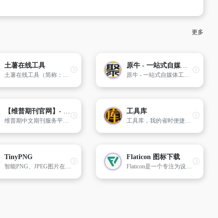
更多
土薯在线工具
原牛 - 一站式自媒体工具平台
土薯在线工具（简称：土薯工具）提供超100款免费在线工具，包括图片编辑、格式转换、AI助手、开发工具等。无需下载，即开即用，一站式满足您的各类工具需求。
原牛 - 一站式自媒体工具平台，提供网盘资源搜索、短视频去水印、语音转文字、字幕翻译等功能。支持百度网盘、阿里云盘、天翼云盘等多种网盘平台资源搜索，以及抖音、快手、小红书等平台的视频去水印下载，AI语音识别服务
【维普期刊官网】- 中文期刊服务平台
工具库
维普期中文期刊服务平台，由维普资讯有限公司出品
工具库，我的省时便捷工具库，为您提供便民的工具，如站长工具、排版工具、生活工具、测试工具、学术类等，为您提供最高效的便利，节省宝贵的时间。
TinyPNG
Flaticon 图标下载
智能PNG、JPEG图片在线压缩工具
Flaticon是一个专注为设计师及开发者们提供的矢量图标素材资源下载网站。