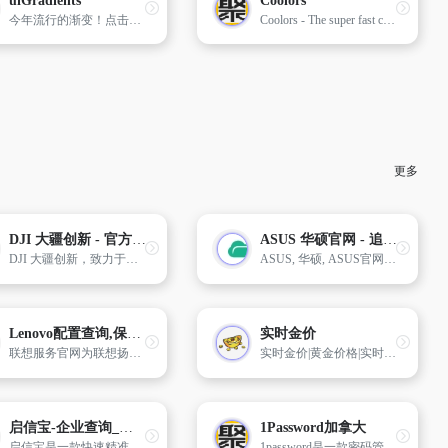
uiGradients
Coolors
今年流行的渐变！点击屏幕两侧按钮可选更多色彩
Coolors - The super fast color palettes generator!
更多
DJI 大疆创新 - 官方网站
ASUS 华硕官网 - 追寻无与伦比- 华硕
DJI 大疆创新，致力于成为持续推动人类进步的科技公司。你可以了解 DJI Mavic 3 Pro、DJI Mini 4 Pro、DJI Air 3 等航拍无人机，Osmo Action 4 等手持摄影产品，和 Ronin、Inspire 等专业影像设备。
ASUS, 华硕, ASUS官网, 华硕官网, 华硕官方网站, ASUS, 华硕. 华硕始终对质量与创新全力以赴, 不断为消费者及企业用户提供崭新的科技解决方案. 华硕拥有众多划时代的产品, 查找&购买笔记本电脑, 游戏手机, 路由器, 显示器, 主板及更多产品.
Lenovo配置查询,保修服务-联想服务
实时金价
联想服务官网为联想扬天、联想天逸、联想异能者、联想家悦、联想开天、联想启天、联想小新、联想拯救者、联想yoga、联想ideapad等系列产品提供专业的技术支持和售后服务。具体有：驱动下载、win驱动、售后服务网点查询、保修配置查询、驱动查询、驱动光盘安装、主机编号查询、联想知识库、常见问题帮助、故障诊断、网上报修、网上预约、win支持、win支持。
实时金价|黄金价格|实时黄金价格|金价实时数据
启信宝-企业查询_企业信用信息平台
1Password加拿大
启信宝是一款快速精准的企业信息查询工具。涵盖工商信息、司法诉讼、知识产权、股权结构等多维度信息,帮助用户快速了解合作公司,预防潜在风险,获得商机,为客户提供决策支持。
1password是一款密码管理软件,它的作用是帮你更好的管理密码。软件支持多个平台 - 软件操作界面友好、简洁 - 能在浏览器上使用 - 功能强大且容易上手使用.