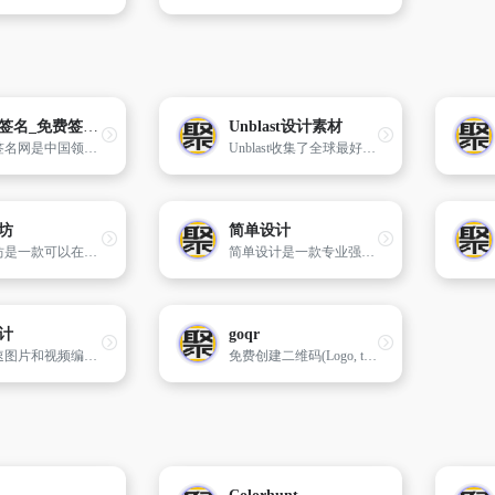
设计师签名_免费签名设计生成器_在线签名生成转换_艺术签名在线设计
Unblast设计素材
设计师签名网是中国领先的艺术签名制作平台，免费签名生成转换器支持硬笔签、时尚签、立体签、行楷签等效果，集成草体签、瘦金签、板书签、童体签等功能智能实现在线签名设计，可生成png,svg,pdf格式，请牢记设计师签名 www.ssjjss.com
Unblast收集了全球最好的设计资源，包含模型，字体，模板，图标，图形等。高质量的资源模版任你选择，网站上的Illustrator、Photoshop、Indesign、Fonts等设计源文件都可直接免费下载。
坊
简单设计
魔音工坊是一款可以在线将文字转成语音的智能配音产品。提供不同性别、不同口音的真人声音，在你输入文字后直接配音。你可快速对短视频等需要配音的内容进行配音。是一款功能强大AI语音合成神器。
简单设计是一款专业强大的在线设计工具，图片处理工具，包含海报设计、封面图片设计，LOGO设计、图片压缩、图片裁剪、图片格式转换等功能，是一款良心好用的设计神器
计
goqr
在线快速图片和视频编辑,不会PS也能搞定设计。
免费创建二维码(Logo, t恤，vCard, EPS)