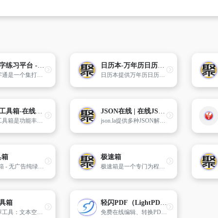
在线打字练习平台 - 巧手打字通
日历本-万年历日历查询-年日历,年老黄历查询,年黄道吉日
巧手打字通是一个集打字练习、打字速度测试、打字教学、打字游戏娱乐于一体的综合性打字学习训练平台。支持中文打字练习、英文打字训练、拼音打字课程、双拼及五笔打字教程，能够快速提升您的打字速度和准确性,能够满足各种水平的用户。
日历本提供万年历日历最新最全的年黄历日历免费在线查询,包括年黄道吉日、财神喜神福神贵神方位、宜忌、吉时、冲煞、吉神凶煞、地支关系、纳音、干支、十二神、值日、胎神、彭祖百忌、空亡、建除十二神等黄历信息，订婚吉日、结婚吉日、开业吉日、搬家吉日、装修吉日、乔迁吉日查询。
小妖精工具箱-在线小工具
JSON在线 | 在线JSON校验格式化解析工具
小妖精工具箱是功能丰富的在线工具集合平台
json.la提供多种JSON解析工具,支持在线格式解析、数据解析、json转XML、json格式验证、JSON压缩转义、中文符号转英文符号、结果存储、多语言处理。轻松处理JSON数据,提升项目开发效率。
具箱
极速箱
HS工具箱 - 无广告纯绿色的在线万能工具箱，在线网页工具箱，代码在线处理的万能箱，网页在线小工具，在线计算器，在线个人所得税计算
极速箱是一个专门为程序员设计的在线工具集成平台，旨在提供一系列能够显著提升编程效率的实用工具。
具箱
轻闪PDF（LightPDF）
目前推荐工具：文本空行移除工具、Git 命令速查表、汉字转拼音、摩尔斯电码、SVG 波浪图生成器、IP 地址查询、随机密码生成器、MD5 加密...
免费在线编辑、转换PDF文件，支持智能AI文档对话，提取文档中的重要信息