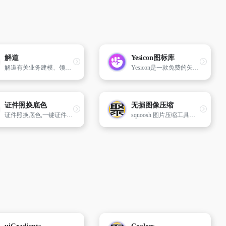
解道
Yesicon图标库
解道有关业务建模、领域驱动设计、设计模式、面向对象程序设计、云计算架构、敏捷开发等方面探索、分享、交流和解惑授道。
Yesicon是一款免费的矢量图标库，目前包含177个不同的图标集，总计超过230,000个图标。Yesicon提供的图标不仅数量庞大，还支持深度定制。
证件照换底色
无损图像压缩
证件照换底色,一键证件照换底色
squoosh 图片压缩工具，可压缩多种图片格式