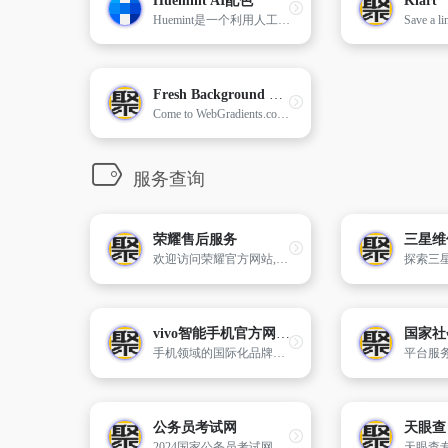
Huemint AI配色
Klart
Huemint是一个利用人工智能技术来帮助设计师生成和谐配色方案的在线工具。它不仅提供了多种配色功能，还能将生成的配色方案实时应用到不同的设计模板上，让设计师能够直观地看到效果。
Fresh Background Gradients
Come to WebGradients.com for 180 beautiful linear gradients in CSS3, Photoshop and Sketch. This collection is curated by top designers and totally free.
服务查询
荣耀售后服务
三星维
欢迎访问荣耀官方网站,荣耀官网提供荣耀手机(荣耀magic系列、荣耀magicv、荣耀magicvs、荣耀系列、荣耀x系列等)，以及最新荣耀笔记本、平板电脑、穿戴、音频等产品及相关参数详细介绍。
vivo智能手机官方网站 - X200s 影像旗舰
手机领域的国际化品牌，vivo官网提供手机资讯、售前咨询、在线购买、售后服务等功能；vivo当季明星机型有x系列、s系列、xfold、iqoo、vivopadpro等。
平台服
公务员考试网
天眼查
2024国家公务员考试网_国考/公务员考试笔试备考培训辅导_华图教育官网