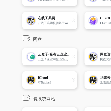
在线工具网
Chart
在线工具网提供基于Web网页的在线工具软件,如：智商测试、情商测试、逻辑思维训练、mbti职业性格测试、九型人格测试、大五人格测试、人才测评、图表制作、图片处理、疾病自测、抑郁症测试题、生活查询、健康管理、娱乐工具、及各类在线计算器等等。
网盘
云盒子-私有云企业网盘_企业云盘_私有云存储_文档云_内网IM
网盘资
云盒子企业网盘|企业云盘提供云盘私有化部署/在线预览/多人编辑/13级权限/版本/日志/文件审批/防复制防截屏/内外网交换/内网IM等安全企业云盘服务.16年专注政企文档云共享协作!
iCloud
迅雷云
苹果icloud
迅雷云
装系统网站