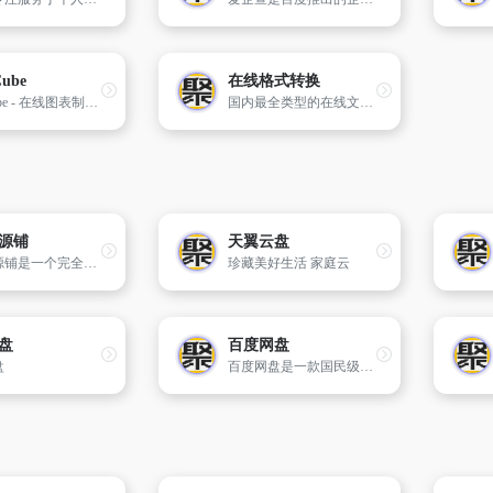
Cube
在线格式转换
ChartCube - 在线图表制作工具
国内最全类型的在线文件转换平台,免费、快速,无须下载安装任何软件。
源铺
天翼云盘
网盘资源铺是一个完全免费的综合资源分享社区,每天都有大量用户分享优质/好用的网盘资源,包括不限于:影视剧集、动漫漫画、软件工具、学习教程、图片壁纸等，如果喜欢就赶紧加入吧！
珍藏美好生活 家庭云
盘
百度网盘
盘
百度网盘是一款国民级产品，已连续9年为超过7亿用户提供稳定、安全的个人云存储服务，已实现电脑、手机、电视等多种终端场景的覆盖和互联，并支持多类型文件的备份、分享、查看和处理