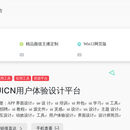
言
精品颜值主播定制
Win12网页版
实用工具
实用工具
资源平台
UICN用户体验设计平台
签：
APP 界面设计
ue 设 计
ui 培训
ui 外包
ui 学习
ui 工具
i 招聘
ui 教程
ui 源文件
ui 灵感
ui 设计
ux 设计
主题 设计
互设计
动效设计
工具
用户体验设计
界面设计
设计师简历
链接直达
手机查看