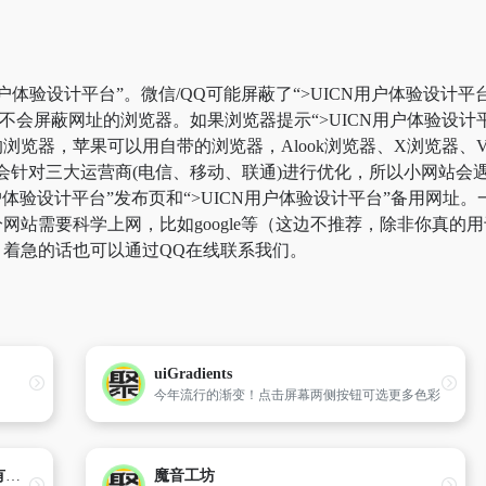
户体验设计平台”。微信/QQ可能屏蔽了“>UICN用户体验设计
用不会屏蔽网址的浏览器。如果浏览器提示“>UICN用户体验设
器，苹果可以用自带的浏览器，Alook浏览器、X浏览器、VIA
针对三大运营商(电信、移动、联通)进行优化，所以小网站会遇
用户体验设计平台”发布页和“>UICN用户体验设计平台”备用网
站需要科学上网，比如google等（这边不推荐，除非你真的用于
着急的话也可以通过QQ在线联系我们。
uiGradients
今年流行的渐变！点击屏幕两侧按钮可选更多色彩
云盒子-私有云企业网盘_企业云盘_私有云存储_文档云_内网IM
魔音工坊