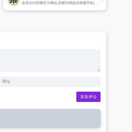
欢迎访问荣耀官方网站,荣耀官网提供荣耀手机(荣耀magic系列、荣耀magicv、荣耀magicvs、荣耀系列、荣耀x系列等)，以及最新荣耀笔记本、平板电脑、穿戴、音频等产品及相关参数详细介绍。