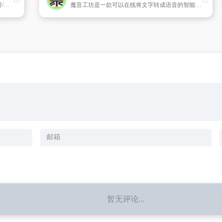
云盒子企业网盘|企业云盘提供云盘私有化部署/在线预览/多人编辑/13级权限/版本/日志/文件审批/防复制防截屏/内外网交换/内网IM等安全企业云盘服务.16年专注政企文档云共享协作!
魔音工坊是一款可以在线将文字转成语音的智能配音产品。提供不同性别、不同口音的真人声音，在你输入文字后直接配音。你可快速对短视频等需要配音的内容进行配音。是一款功能强大AI语音合成神器。
暂无评论...