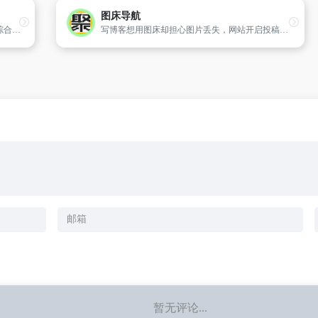
图床导航
阿影资源网(www.4241.cn)免费分享各种技术综合类教程、各类网站程序源码、软件工具,专为新手站长打造最好的技术博客,来这里和阿影一起进步学习吧.
写博客想用图床却担心图片丢失，网站开启投稿害怕被恶意上传图片塞满硬盘，图床导航了解一下！为你精选最稳定,最快速的图床，解决个人站长烦恼
暂无评论...