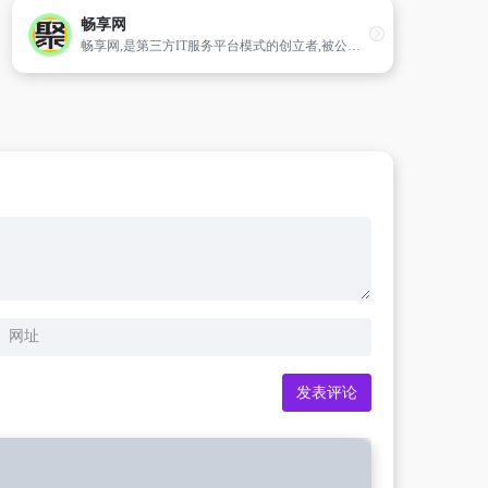
畅享网
畅享网,是第三方IT服务平台模式的创立者,被公认为企业级信息技术领域最具影响力的第三方IT服务平台,截止2013年底,畅享网拥有400余万实名制 的注册用户及近2000家经认证的IT厂商,帮助管理人加速职业发展,提供信息化规划、IT总包、供应商选型、IT监理、开发维护外包、评估维权等服 务,为IT厂商提供高价值的企业客户,从而降低IT交易的成本,促进多方共赢,推动我国信息化的发展。畅享网是上海市“专精特新”企业、软件企业、上海市和浦东新区的中小企业公共服务机构,曾多次获得市级及以上的资金支持及“优秀网站”、“隐形冠军”、“创新企业”等荣誉称号。