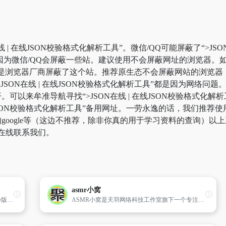
 | 在线JSON校验格式化解析工具”。微信/QQ可能屏蔽了“>JSO
微信/QQ会屏蔽一些站。建议使用不会屏蔽网址的浏览器。如果浏览
是浏览器厂商屏蔽了这个站。推荐原生态不会屏蔽网站的浏览器，苹
“>JSON在线 | 在线JSON校验格式化解析工具”都是因为网络
来牟准导航寻找“>JSON在线 | 在线JSON校验格式化解析工具
 在线JSON校验格式化解析工具”备用网址。一劳永逸的话，我们
oogle等（这边不推荐，除非你真的用于学习资料的查询）以上三
在线联系我们。
asmr小窝
win11纯净版系统_win7纯净版64位_win10纯净版系统下载
ASMR小窝是天羽网络科技工作室旗下一个专注于ASMR视频的网站，为用户提供了一个独特的疗愈空间。在ASMR小窝，你可以找到各种各样的ASMR视频，包括轻柔的耳语、舒缓的按摩、美妙的音乐和自然的声音等。这些视频不仅能够帮助你放松身心，还能够带给你愉悦的感受。