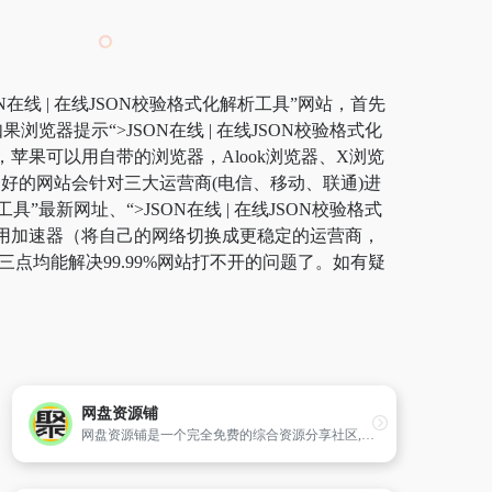
N在线 | 在线JSON校验格式化解析工具”网站，首先
器提示“>JSON在线 | 在线JSON校验格式化
果可以用自带的浏览器，Alook浏览器、X浏览
问题。好的网站会针对三大运营商(电信、移动、联通)进
”最新网址、“>JSON在线 | 在线JSON校验格式
推荐使用加速器（将自己的网络切换成更稳定的运营商，
点均能解决99.99%网站打不开的问题了。如有疑
网盘资源铺
网盘资源铺是一个完全免费的综合资源分享社区,每天都有大量用户分享优质/好用的网盘资源,包括不限于:影视剧集、动漫漫画、软件工具、学习教程、图片壁纸等，如果喜欢就赶紧加入吧！