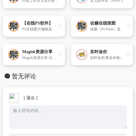
行客工作室又名行客软件工作室，这是一个软件下载网站，行客软件管家、分享各种精品软件下载、经典电影和各种视频教程打包下载
五九软件库（www.5909.net）提供免费的电脑软件下载、APP软件下载、手机应用下载、Mac苹果软件下载，本站全力打造一个安全、快速、绿色、无病毒的软件和软件下载平台。
【在线PS软件】
佐糖在线抠图
PS在线图片编辑器是一个专业精简的在线ps图片照片制作处理软件工具,绿色免安装,免下载,直接在浏览器打开就可用它修正,调整和美化图像。
佐糖（PicWish）是一个多功能的图像创意平台，提供丰富的免费在线抠图，在线证件照抠图换背景，怀揣着“让图像处理高效和美好”的使命，为您提供完全免费的在线抠图工具。
Magisk资源分享
实时金价
Magisk资源分享-分享玩机快乐! 这里有大量的各种模块可以下载哦!
实时金价|黄金价格|实时黄金价格|金价实时数据
暂无评论
[ 退出 ]