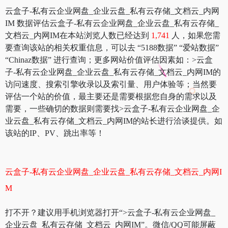
云盒子-私有云企业网盘_企业云盘_私有云存储_文档云_内网
IM 数据评估云盒子-私有云企业网盘_企业云盘_私有云存储_
文档云_内网IM在本站浏览人数已经达到
1,741
人，如果您需
要查询该站的相关权重信息，可以去 “5188数据” “爱站数据”
“Chinaz数据” 进行查询；更多网站价值评估因素如：>云盒
子-私有云企业网盘_企业云盘_私有云存储_文档云_内网IM的
访问速度、搜索引擎收录以及索引量、用户体验等；当然要
评估一个站的价值，最主要还是需要根据您自身的需求以及
需要，一些确切的数据则需要找>云盒子-私有云企业网盘_企
业云盘_私有云存储_文档云_内网IM的站长进行洽谈提供。如
该站的IP、PV、跳出率等！
云盒子-私有云企业网盘_企业云盘_私有云存储_文档云_内网I
M
打不开？建议用手机浏览器打开“>云盒子-私有云企业网盘_
企业云盘_私有云存储_文档云_内网IM”。微信/QQ可能屏蔽