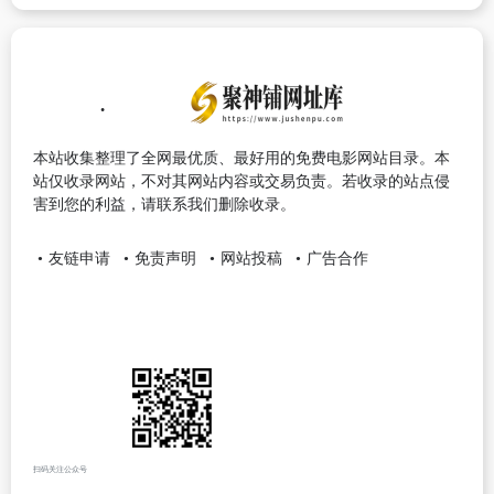
本站收集整理了全网最优质、最好用的免费电影网站目录。本
站仅收录网站，不对其网站内容或交易负责。若收录的站点侵
害到您的利益，请联系我们删除收录。
友链申请
免责声明
网站投稿
广告合作
扫码关注公众号