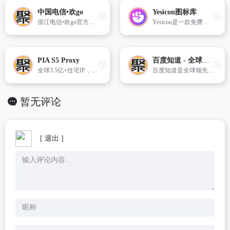
中国电信•欢go
Yesicon图标库
浙江电信•欢go官方网站-综合运营商网上营业厅-官方认证、正品低价、品质保障、新品首发、放心购物、轻松服务
Yesicon是一款免费的矢量图标库，目前包含177个不同的图标集，总计超过230,000个图标。Yesicon提供的图标不仅数量庞大，还支持深度定制。
PIA S5 Proxy
百度知道 - 全球领先中文互动问答平台
全球3.5亿+住宅IP，专业的socks5代理
百度知道是全球领先的中文问答互动平台,每天为数亿网民答疑解惑。百度知道通过AI技术实现智能检索和智能推荐,让您的每个疑问都能够快速获得有效解答。
暂无评论
[ 退出 ]