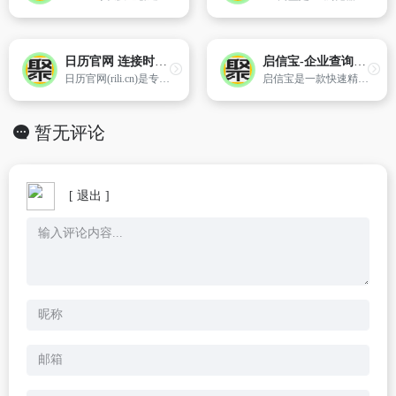
日历官网 连接时间和有趣的事情,这里有传统的农历和万年历的历法,也有时尚前沿的大数据服务
启信宝-企业查询_企业信用信息平台
日历官网(rili.cn)是专业的日历网站,可以在手机、网站之间同步数据。同时还提供各种日历日程信息,包括新闻资讯,工具查询,天气预报,黄道吉日、农历、黄历、星座运程、体育赛程、电视节目等。
启信宝是一款快速精准的企业信息查询工具。涵盖工商信息、司法诉讼、知识产权、股权结构等多维度信息,帮助用户快速了解合作公司,预防潜在风险,获得商机,为客户提供决策支持。
暂无评论
[ 退出 ]