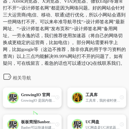
器，Alook浏览器、X浏览器、VIA浏览器、微软Edge等通常
打不开“>设计师签名网”都是因为网络问题。好的网站会针对
三大运营商(电信、移动、联通)进行优化，所以小网站会遇到
一些网络打不开。可以来牟准导航寻找“>设计师签名网”最新
网址、“>设计师签名网”发布页和“>设计师签名网”备用网
址。一劳永逸的话，我们推荐使用加速器（将自己的网络切
换成更稳定的运营商，比如电信）。部分网站需要科学上
网，比如google等（这边不推荐，除非你真的用于学习资料的
查询）以上三点均能解决99.99%网站打不开的问题了。如有
疑问，可在线留言，着急的话也可以通过QQ在线联系我们。
相关导航
GrowingIO 官网 - 国内领先的一站式数据增长引擎整体方案服务商
工具库
GrowingIO 是国内领先的一站式数据增长引擎整体方案服务商,以数据智能分析为核心,通过构建客户数据平台,打造增长营销闭环,帮助企业提升数据驱动能力,赋能商业决策、实现业务增长。
工具库，我的省时便捷工具库，为您提供便民的工具，如站长工具、排版工具、生活工具、测试工具、学术类等，为您提供最高效的便利，节省宝贵的时间。
板板简报Banber.com
UC网盘
Banber可以快速创建在线页面数据简报,支持文字、图片、表格、图表、形状、声音、视频等,并可在线一键分享至微信、QQ等社交网络,操作简单。提供各行各业、各类业务场景的海量模板、精美样式及数十万的免费素材等。使用也是非常简单,比如想制作简历,直接搜索简历,就会有非常多的精美简历模板。点击选择进入即可操作,直接修改,完成之后,可以分享,可以下载以及打印。
UC网盘是UC浏览器推出的一款云服务产品，功能包括云存储、智能云同步、极速上传下载、文件分享、共享，通过UC网盘可随时随地使用或管理照片、文档、手机资料；支持PC、iOS。Android。