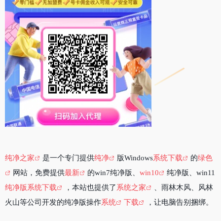
纯净之家
是一个专门提供
纯净
版Windows
系统下载
的
绿色
网站，免费提供
最新
的win7纯净版、
win10
纯净版、win11
纯净版系统下载
，本站也提供了
系统之家
、雨林木风、风林
火山等公司开发的纯净版操作
系统
下载
，让电脑告别捆绑。