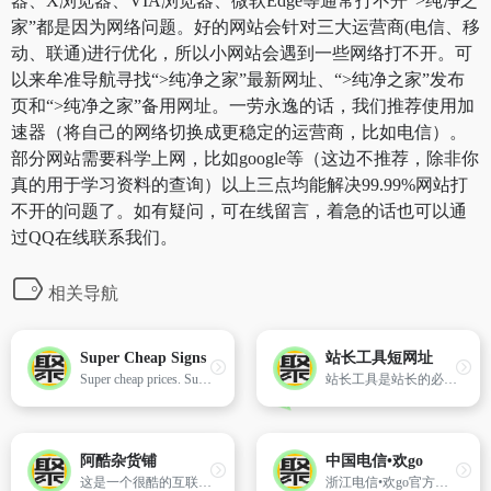
器、X浏览器、VIA浏览器、微软Edge等通常打不开“>纯净之
家”都是因为网络问题。好的网站会针对三大运营商(电信、移
动、联通)进行优化，所以小网站会遇到一些网络打不开。可
以来牟准导航寻找“>纯净之家”最新网址、“>纯净之家”发布
页和“>纯净之家”备用网址。一劳永逸的话，我们推荐使用加
速器（将自己的网络切换成更稳定的运营商，比如电信）。
部分网站需要科学上网，比如google等（这边不推荐，除非你
真的用于学习资料的查询）以上三点均能解决99.99%网站打
不开的问题了。如有疑问，可在线留言，着急的话也可以通
过QQ在线联系我们。
相关导航
Super Cheap Signs
站长工具短网址
Super cheap prices. Super cheap, super saving, super awesome. Make the most of your budget with Super Cheap Signs
站长工具是站长的必备工具。经常上站长工具可以了解SEO数据变化。
阿酷杂货铺
中国电信•欢go
这是一个很酷的互联网资源下载分享网站，致力于免费提供优质无广告开源软件、APP和技术经验教程等，所有内容都是经过严格筛选和推荐，让人人都享受优质互联网资源带来的便利。
浙江电信•欢go官方网站-综合运营商网上营业厅-官方认证、正品低价、品质保障、新品首发、放心购物、轻松服务