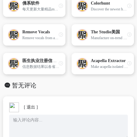
佛系软件
Colorhunt
每天更新大量精品mac应用软件,macOS破解软件,Windows破解软件,音频插件,视频插件,图像插件
Discover the newest hand-picked color palettes of Color Hunt. Get color inspiration for your design and art projects.
Remove Vocals
The Studio美国
Remove vocals from any song & get the instrumental karaoke track using state of the art AI. FREE (2/day) & no registration.隔离出背景声
Manufacture on-trend apparel and accessories in small batches with fast turnaround on the world's first agile manufacturing platform.
医生执业注册信息查询
Acapella Extractor
信息数据结果以各省、自治区、直辖市卫生健康委数据为准；凌晨1点至凌晨5点系统进行维护,不能提供查询。
Make acapella isolated vocals of any song using state of the art AI. FREE (2/day) & no registration。隔离出人声
暂无评论
[ 退出 ]