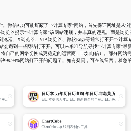
”。微信/QQ可能屏蔽了“>计算专家”网站，首先保证网址是从浏
浏览器提示“>计算专家”该网站违规，并非真的违规。而是浏
k浏览器、X浏览器、VIA浏览器、微软Edge等通常打不开“>
站会遇到一些网络打不开。可以来牟准导航寻找“>计算专家”最新
将自己的网络切换成更稳定的运营商，比如电信）。部分网站需要科
决99.99%网站打不开的问题了。如有疑问，可在线留言，着急
日历本-万年历日历查询-年日历,年老黄历查询,年黄道吉日
根据男女双方的八字进行恋爱匹配,预测未来的幸福度。
日历本提供万年历日历最新最全的年黄历日历免费在线查询,包括年黄道吉日、财神喜神福神贵神方位、宜忌、吉时、冲煞、吉神凶煞、地支关系、纳音、干支、十二神、值日、胎神、彭祖百忌、空亡、建除十二神等黄历信息，订婚吉日、结婚吉日、开业吉日、搬家吉日、装修吉日、乔迁吉日查询。
ChartCube
ChartCube - 在线图表制作工具