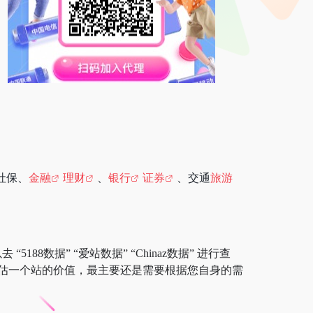
社保、
金融
理财
、
银行
证券
、交通
旅游
88数据” “爱站数据” “Chinaz数据” 进行查
估一个站的价值，最主要还是需要根据您自身的需