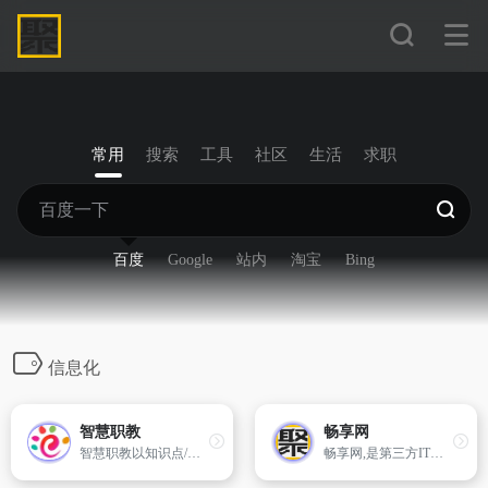
常用
搜索
工具
社区
生活
求职
百度
Google
站内
淘宝
Bing
信息化
智慧职教
畅享网
智慧职教以知识点/技能点为基本颗粒度，以整个专业的知识/技能树为整体架构，通过系列元数据对素材实现系统化管理，从而使得每个素材都能被便捷地查询和调用。
畅享网,是第三方IT服务平台模式的创立者,被公认为企业级信息技术领域最具影响力的第三方IT服务平台,截止2013年底,畅享网拥有400余万实名制 的注册用户及近2000家经认证的IT厂商,帮助管理人加速职业发展,提供信息化规划、IT总包、供应商选型、IT监理、开发维护外包、评估维权等服 务,为IT厂商提供高价值的企业客户,从而降低IT交易的成本,促进多方共赢,推动我国信息化的发展。畅享网是上海市“专精特新”企业、软件企业、上海市和浦东新区的中小企业公共服务机构,曾多次获得市级及以上的资金支持及“优秀网站”、“隐形冠军”、“创新企业”等荣誉称号。