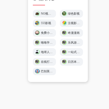
NO视频 – 不负追剧好时光 (￣▽￣)"
绿色影视
555影视
注视影视 - 免费在线观影
免费小游戏在线玩 🕹️ 小猪秒玩
咚漫漫画
咯咯学院 - 儿童故事、童谣儿歌、英语在线免费学习 - Giggle Academy中文站
乐风游戏网
地球人导航 - 探索全网优质免费资源
一站式在线工具服务平台 - 工具派
在线打字练习平台 - 巧手打字通
日历本-万年历日历查询-年日历,年老黄历查询,年黄道吉日
巴别英语 - 英语听力练习,看美剧学英语