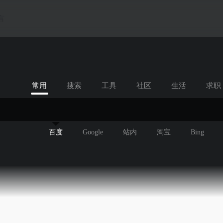
言
常用
搜索
工具
社区
生活
求职
百度
Google
站内
淘宝
Bing