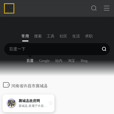
常用
搜索
工具
社区
生活
求职
百度
Google
站内
淘宝
Bing
河南省许昌市襄城县
襄城县政府网
襄城县,隶属于许昌市,位于中原腹地,东倚伏牛山脉之首,西接黄淮平原东缘。现辖9镇7乡,448个行政村（社区）,总面积920平方公里,耕地保有量96.5万亩,基本农田面积82.1万亩,总人口86.21万,常住人口67.24万,城镇化率34.73%。境内除汉族外,还有回、满、蒙、瑶、壮等18个少数民族。