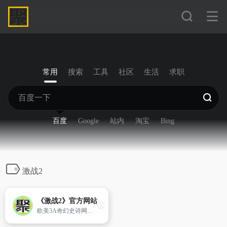
常用
搜索
工具
社区
生活
求职
百度
Google
站内
淘宝
Bing
激战2
《激战2》官方网站
欧美3A奇幻史诗网游《激战2》全新DLC《巨龙绝境》现已发布。凯珊复兴，勇者归来！全新传奇武器炫酷登场，九大[…]