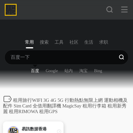
常用
搜索
工具
社区
生活
求职
百度
Google
站内
淘宝
Bing
租用旅行WIFI 3G 4G 5G 行動熱點無限上網 運動相機及
配件 Sim Card 全借用翻譯機 MagicSay 租用行李箱 租用新秀
麗 租用RIMOWA 租用GPS
易訊数据香港