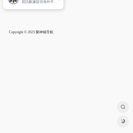
易訊數據提供海外手機和借用其他國家SIM卡 / Pocket Wifi / 翻譯機 / 運動相機 / 行李箱, 方便自由行或工幹。Esondata Company Limited (易讯数据有限公司)是一家提供租用海外手机和借用其他国家SIM卡/ Pocket Wifi 服务的公司。
Copyright © 2023
聚神铺导航