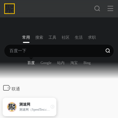
常用
搜索
工具
社区
生活
求职
百度
Google
站内
淘宝
Bing
联通
测速网
测速网（SpeedTest.cn）提供网速测试，网络质量测试，宽带测速，Wi-Fi测速，5G测速，IPv6测速，带宽检测，路由器测速，网关测速，宽带提速，宽带升级，网络加速，内网测速，专网测速，视频测试，游戏测速，直播测速，网络诊断，蹭网检测，物联网监测，网站监测，API监测，Ping测试，路由测试等专业服务，拥有国内外大量高性能测试点，覆盖电信，移动，联通，网通，广电，长城宽带，鹏博士等运营商。