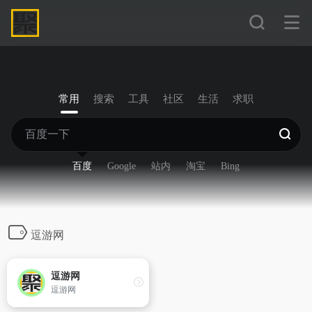
常用
搜索
工具
社区
生活
求职
百度
Google
站内
淘宝
Bing
逗游网
逗游网
逗游网