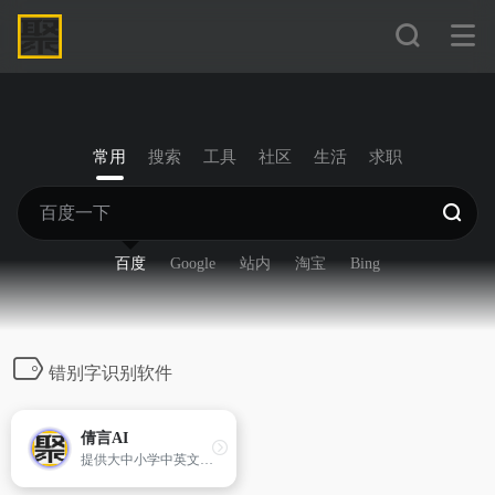
常用
搜索
工具
社区
生活
求职
百度
Google
站内
淘宝
Bing
错别字识别软件
倩言AI
提供大中小学中英文作文素材、语法纠错润色、论文批改写作、托福及考研四六级作文真题提高。