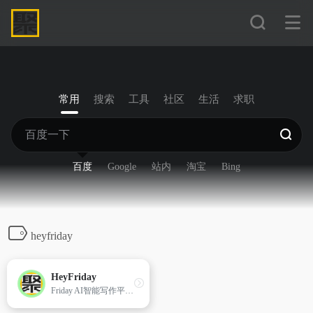
常用
搜索
工具
社区
生活
求职
百度
Google
站内
淘宝
Bing
heyfriday
HeyFriday
Friday AI智能写作平台,一键生成高质量原创内容! Friday AI-国内顶尖算法模型,AI自动生成原创文章,60+丰富写作模板,十大写作场景全覆盖,支持改写,续写,扩写,搜索引擎优化,全场景媒体运营神器