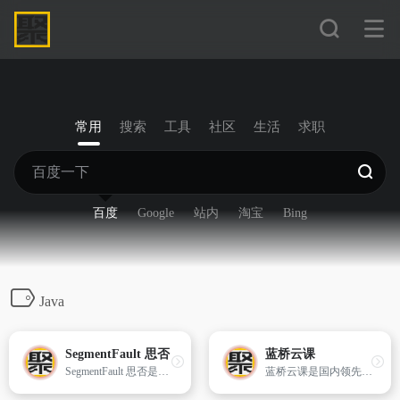
常用
搜索
工具
社区
生活
求职
百度
Google
站内
淘宝
Bing
Java
SegmentFault 思否
蓝桥云课
SegmentFault 思否是中国专业的开发者技术社区。我们以技术问答、技术博客、技术课程、技术资讯为核心的产品形态，为开发者提供纯粹、高质的技术交流平台。
蓝桥云课是国内领先的IT在线编程及在线实训学习平台，专业导师提供精选的实践项目，创新的技术使得学习者无需配置繁琐的本地环境，随时在线流畅使用。