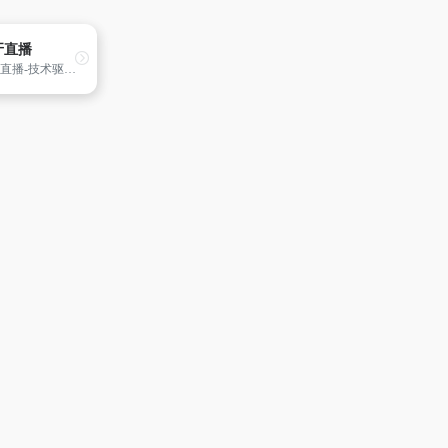
牙直播
虎牙直播-技术驱动娱乐-弹幕式互动直播平台