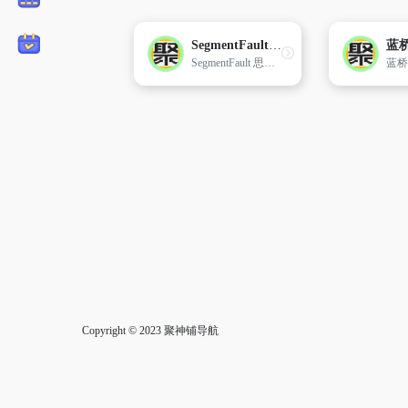
SegmentFault 思否
蓝
SegmentFault 思否是中国专业的开发者技术社区。我们以技术问答、技术博客、技术课程、技术资讯为核心的产品形态，为开发者提供纯粹、高质的技术交流平台。
Copyright © 2023
聚神铺导航