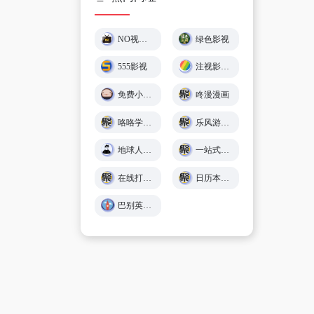
NO视频 – 不负追剧好时光 (￣▽￣)"
绿色影视
555影视
注视影视 - 免费在线观影
免费小游戏在线玩 🕹️ 小猪秒玩
咚漫漫画
咯咯学院 - 儿童故事、童谣儿歌、英语在线免费学习 - Giggle Academy中文站
乐风游戏网
地球人导航 - 探索全网优质免费资源
一站式在线工具服务平台 - 工具派
在线打字练习平台 - 巧手打字通
日历本-万年历日历查询-年日历,年老黄历查询,年黄道吉日
巴别英语 - 英语听力练习,看美剧学英语