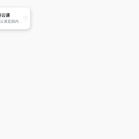
桥云课
蓝桥云课是国内领先的IT在线编程及在线实训学习平台，专业导师提供精选的实践项目，创新的技术使得学习者无需配置繁琐的本地环境，随时在线流畅使用。