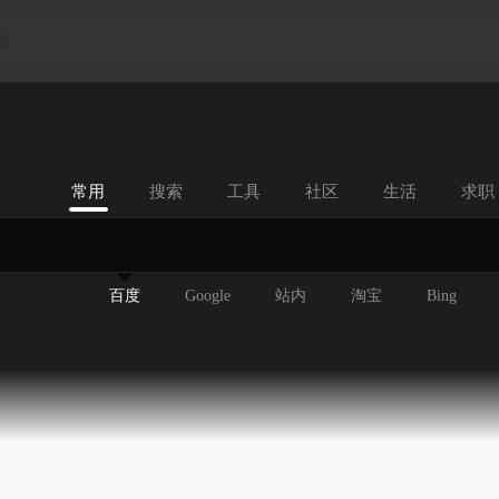
言
常用
搜索
工具
社区
生活
求职
百度
Google
站内
淘宝
Bing