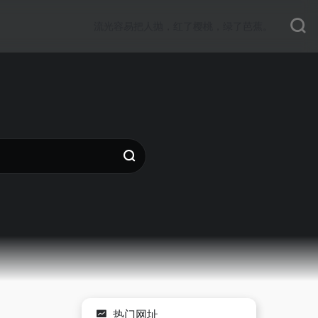
流光容易把人抛，红了樱桃，绿了芭蕉。
热门网址