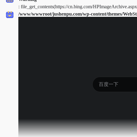
: file_get_contents(https://cn.bing.com/HPImageArchive.asp
/www/wwwroot/jushenpu.com/wp-content/themes/WebStac
on line
41