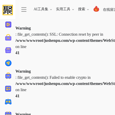
AI工具集
实用工具
搜索
在线留
Warning
: file_get_contents(): SSL: Connection reset by peer in
/www/wwwroot/jushenpu.com/wp-content/themes/WebStac
on line
41
Warning
: file_get_contents(): Failed to enable crypto in
/www/wwwroot/jushenpu.com/wp-content/themes/WebStac
on line
41
Warning