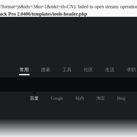
x?format=js&idx=3&n=1&mkt=zh-CN): failed to open stream: operation 
k Pro 2.0406/templates/tools-header.php
常用
搜索
工具
社区
生活
求职
百度
Google
站内
淘宝
Bing