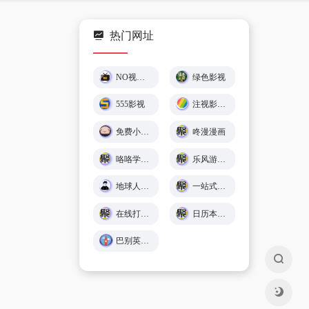
热门网址
NO视频 – 不负追剧好时光 (￣▽￣)"
绿色影视
555影视
注视影视 - 免费在线观影
免费小游戏在线玩 🕹️ 小猪秒玩
咚漫漫画
咯咯学院 - 儿童故事、童谣儿歌、英语在线免费学习 - Giggle Academy中文站
乐风游戏网
地球人导航 - 探索全网优质免费资源
一站式在线工具服务平台 - 工具派
在线打字练习平台 - 巧手打字通
日历本-万年历日历查询-年日历,年老黄历查询,年黄道吉日
巴别英语 - 英语听力练习,看美剧学英语