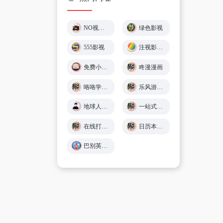
NO视频 – 不负追剧好时光 (￣▽￣)"
绿色影视
555影视
注视影视 - 免费在线观影
免费小游戏在线玩 🕹️ 小猪秒玩
咚漫漫画
咯咯学院 - 儿童故事、童谣儿歌、英语在线免费学习 - Giggle Academy中文站
乐风游戏网
地球人导航 - 探索全网优质免费资源
一站式在线工具服务平台 - 工具派
在线打字练习平台 - 巧手打字通
日历本-万年历日历查询-年日历,年老黄历查询,年黄道吉日
巴别英语 - 英语听力练习,看美剧学英语