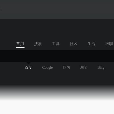
言
常用
搜索
工具
社区
生活
求职
百度
Google
站内
淘宝
Bing