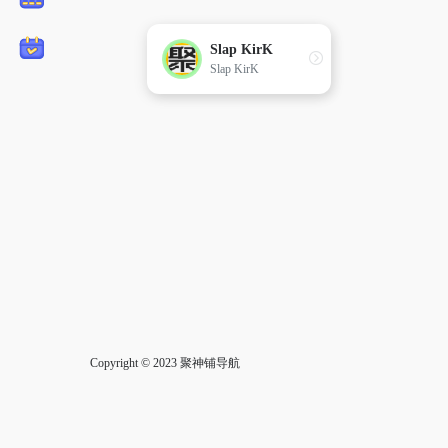
Slap KirK
Slap KirK
Copyright © 2023
聚神铺导航