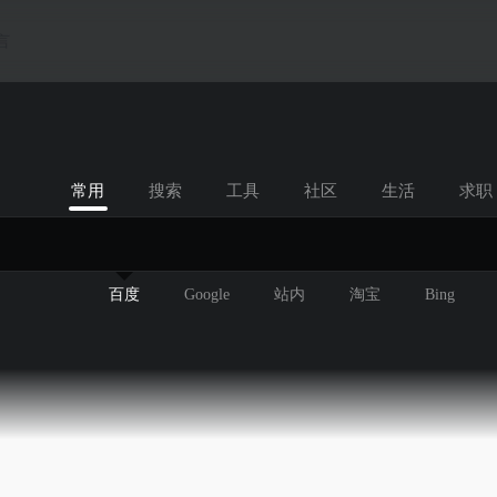
言
常用
搜索
工具
社区
生活
求职
百度
Google
站内
淘宝
Bing