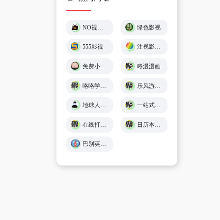
NO视频 – 不负追剧好时光 (￣▽￣)"
绿色影视
555影视
注视影视 - 免费在线观影
免费小游戏在线玩 🕹️ 小猪秒玩
咚漫漫画
咯咯学院 - 儿童故事、童谣儿歌、英语在线免费学习 - Giggle Academy中文站
乐风游戏网
地球人导航 - 探索全网优质免费资源
一站式在线工具服务平台 - 工具派
在线打字练习平台 - 巧手打字通
日历本-万年历日历查询-年日历,年老黄历查询,年黄道吉日
巴别英语 - 英语听力练习,看美剧学英语