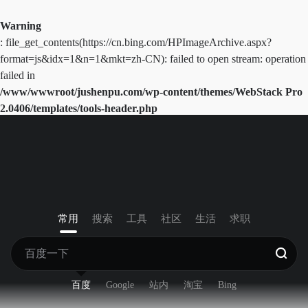
Warning
: file_get_contents(https://cn.bing.com/HPImageArchive.aspx?
format=js&idx=1&n=1&mkt=zh-CN): failed to open stream: operation
failed in
/www/wwwroot/jushenpu.com/wp-content/themes/WebStack Pro
2.0406/templates/tools-header.php
on line
41
常用
搜索
工具
社区
生活
求职
百度
Google
站内
淘宝
Bing