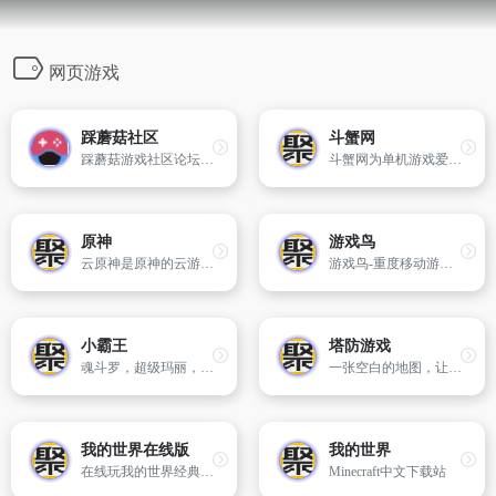
网页游戏
踩蘑菇社区
斗蟹网
踩蘑菇游戏社区论坛是资深硬核玩家的互动交流社区,聚集了非常多游戏圈的技术大佬制作各种游戏的MOD和工具,踩蘑菇还提供特色的游戏资讯,大量游戏攻略,经验,评测文章,以及热门游戏资料专题等
斗蟹网为单机游戏爱好者提供免费单机游戏下载,这里有好玩的单机游戏,单机小游戏下载,大型单机游戏,电脑单机游戏下载,最新单机游戏下载大全,分享经典单机游戏,做最好的单机游戏下载基地.
原神
游戏鸟
云原神是原神的云游戏版本，无需下载安装客户端，只需打开浏览器，即可随时随地畅玩。这使玩家不再受限于特定设备或空间，尽享游戏乐趣。无论是在家中、办公室还是外出旅行，在有网络连接的地方，都能轻松进入游戏世界，与其他玩家交流冒险。这种便捷的游戏方式为玩家带来了全新的游戏体验，同时也展现了原神游戏在技术和用户体验上的创新与进步。 《原神》以其精美的画面、丰富的角色设定和开放的游戏世界而备受关注。游戏采用了自由度较高的战斗系统，玩家可以通过切换角色、使用元素技能和展开连招等方式进行战斗。此外，游戏还有各种各样的剧情任务、副本挑战和多人合作玩法，让玩家能够享受到丰富多样的游戏体验。
游戏鸟-重度移动游戏垂直门户提供最新最好玩的手机游戏免费下载、手机网游攻略评测、手机单机游戏排行、手游放号礼包、玩家公会、玩家论坛等全方位的服务,是中国最专业的重度手机游戏免费下载门户.
小霸王
塔防游戏
魂斗罗，超级玛丽，热血足球，三国志，合金弹头，拳皇。这些小时候的回忆，黑白电视机前玩着小霸王游戏机的那种感觉令人怀念，希望大家可以找回童年的快乐
一张空白的地图，让怪兽按照你摆的炮塔的阵型来回移动，并且可以通过搭建和贱卖出口的炮塔，使怪兽来回移动，达到最长的移动距离，以便于炮塔不断的轰击怪兽。
我的世界在线版
我的世界
在线玩我的世界经典版！
Minecraft中文下载站