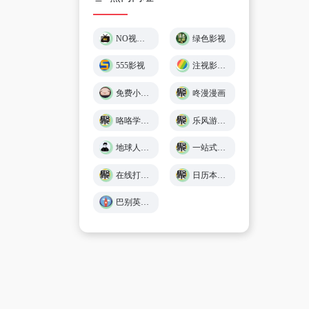
NO视频 – 不负追剧好时光 (￣▽￣)"
绿色影视
555影视
注视影视 - 免费在线观影
免费小游戏在线玩 🕹️ 小猪秒玩
咚漫漫画
咯咯学院 - 儿童故事、童谣儿歌、英语在线免费学习 - Giggle Academy中文站
乐风游戏网
地球人导航 - 探索全网优质免费资源
一站式在线工具服务平台 - 工具派
在线打字练习平台 - 巧手打字通
日历本-万年历日历查询-年日历,年老黄历查询,年黄道吉日
巴别英语 - 英语听力练习,看美剧学英语