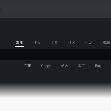
言
常用
搜索
工具
社区
生活
求职
百度
Google
站内
淘宝
Bing