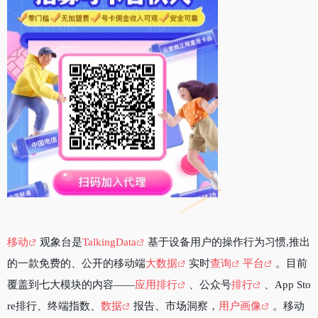
移动
观象台是
TalkingData
基于设备用户的操作行为习惯,推出
的一款免费的、公开的移动端
大数据
实时
查询
平台
。目前
覆盖到七大模块的内容——
应用排行
、公众号
排行
、App Sto
re排行、终端指数、
数据
报告、市场洞察，
用户画像
。移动