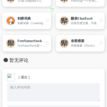
TG喵-Telegram(TG)中文搜索引擎、电报资源搜索工具，为您提供千万级Telegram资源的搜索，并面[…]
Puresys是一个分享Ghost系统与PC软件资源的博客，致力于免费提供优质的去广告绿色软件、常用的破解优化软件，以及各类经验教程。
剑桥词典
酷表ChatExcel
剑桥词典（Cambridge Dictionary）是最受英语学习者欢迎的词典和翻译网站。
目前无需注册，不收费，也没有使用次数限制。
FreeNatureStock 素材库
奈斯搜索
FreeNatureStock是一个致力于为全球创作者提供免费、高质量图片、视频和矢量素材的资源网站。网站专注分享无需注明出处的CC0素材，确保用户可以在个人或商业项目中自由使用这些资源，而不必担心版权问题。
奈斯搜索（NiceSo）是一个资源超丰富的网盘资源搜索网站，奈斯搜索专注于收录全网阿里云盘资源
暂无评论
[ 退出 ]