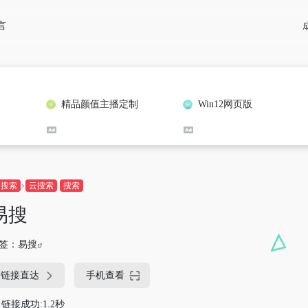
言
精品颜值主播定制
Win12网页版
云搜索
云搜索
搜索
易搜
签：
易搜
链接直达
手机查看
链接成功:1.2秒