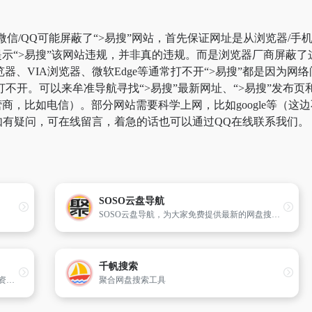
微信/QQ可能屏蔽了“>易搜”网站，首先保证网址是从浏览器/手
示“>易搜”该网站违规，并非真的违规。而是浏览器厂商屏蔽
览器、VIA浏览器、微软Edge等通常打不开“>易搜”都是因为
不开。可以来牟准导航寻找“>易搜”最新网址、“>易搜”发布页
商，比如电信）。部分网站需要科学上网，比如google等（这
。如有疑问，可在线留言，着急的话也可以通过QQ在线联系我们。
SOSO云盘导航
SOSO云盘导航，为大家免费提供最新的网盘搜索网站导航平台，支持百度网盘、迅雷网盘、阿里云盘，蓝奏云盘、迅雷网盘，天翼网盘、腾讯微云、UC网盘，飞猫云盘、移动和彩云网盘、等十大网盘..
千帆搜索
搜BaiDu盘是基于云搜索，最大的百度云网盘资源搜索中心，千万级数据量，让您一网打尽所有的网盘资源.
聚合网盘搜索工具