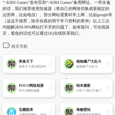
“>KBH Games”发布页和“>KBH Games”备用网址。一劳永逸
的话，我们推荐使用加速器（将自己的网络切换成更稳定的
运营商，比如电信）。部分网站需要科学上网，比如google等
（这边不推荐，除非你真的用于学习资料的查询）以上三点
均能解决99.99%网站打不开的问题了。如有疑问，可在线留
言，着急的话也可以通过QQ在线联系我们。
相关导航
美食天下
植物僵尸大乱斗
美食天下是活跃的中文美食网站与厨艺交流社区，拥有海量的优质原创美食菜谱，聚集超千万美食家。我所有的朋友都是吃货，欢迎您加入！
植物僵尸大乱斗
POCO网络相册
咭米摄影
POCO网络相册
10年了,我们只做了一件事,沉溺在外景婚纱的光影格调里无法自拔。光影是摄影的灵魂,情感是婚纱照的根本;其实我们只是想做些自己喜欢的东西；如果您也喜欢,静下心来,和我们一起探索外景的魅力！！
宝藏图库
堆糖壁纸
宝藏图库网站，提供海量高清壁纸资源，动漫、游戏、美女、风景等壁纸类型应有尽有
你想要的风景壁纸、聊天背景、朋友圈背景、动漫头像都可以在这里找到。