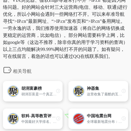
器、VIA浏览器、微软Edge等通常打不开“>IP.cn”都是因为网
络问题。好的网站会针对三大运营商(电信、移动、联通)进行
优化，所以小网站会遇到一些网络打不开。可以来牟准导航
寻找“>IP.cn”最新网址、“>IP.cn”发布页和“>IP.cn”备用网址。
一劳永逸的话，我们推荐使用加速器（将自己的网络切换成
更稳定的运营商，比如电信）。部分网站需要科学上网，比
如google等（这边不推荐，除非你真的用于学习资料的查询）
以上三点均能解决99.99%网站打不开的问题了。如有疑问，
可在线留言，着急的话也可以通过QQ在线联系我们。
相关导航
胡润富豪榜
神器集
胡润百富是一个真正意义上的排行榜。榜单有中国艺术榜，全球独角兽榜，全球富豪榜，中国500强，中国U30，世界500强，中国百富榜等。
这里收集了最酷的互联网工具和资源，欢迎推荐有价值的网站资源和创业者们分享。
软科-高等教育评价领先品牌
中国地震台网
中国最好大学排名、中国最好学科排名、世界大学学术排名（中文版）世界一流学科排名、中国两岸四地大学排名是由软科（www.shanghairanking. cn）发布。是学生高考择校、出国留学和社会各界了解分析国内外大学办学状况的重要参考
全球最新地震分布：实时更新全球各地的地震信息，提供最新的地震分布图。