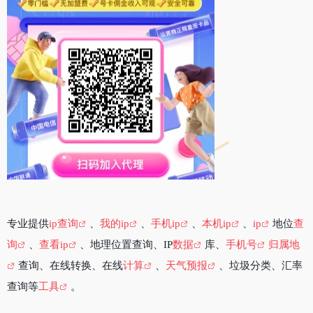
专业提供
ip查询
、
我的ip
、
手机ip
、
本机ip
、
ip
地位
查
询
、
查看ip
、地理位置查询、IP
数据
库、
手机号
归属地
查询、在线转换、在线
计算
、
天气预报
、垃圾分类、汇率
查询等
工具
。