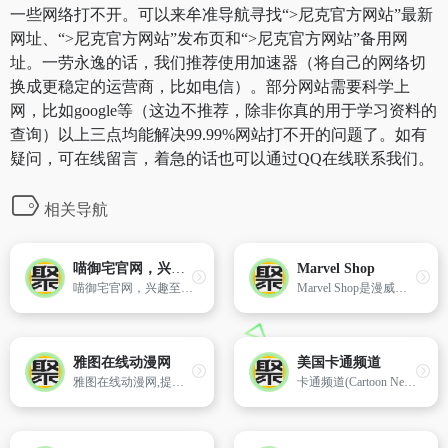
一些网络打不开。可以来牟准导航寻找“>尼克官方网站”最新
网址、“>尼克官方网站”发布页和“>尼克官方网站”备用网
址。一劳永逸的话，我们推荐使用加速器（将自己的网络切
换成更稳定的运营商，比如电信）。部分网站需要科学上
网，比如google等（这边不推荐，除非你真的用于学习资料的
查询）以上三点均能解决99.99%网站打不开的问题了。如有
疑问，可在线留言，着急的话也可以通过QQ在线联系我们。
相关导航
喵御宅官网，兴趣至上的ACGN社区
Marvel Shop
喵御宅官网，兴趣至上的ACGN社区
Marvel Shop是漫威官方购物网站,购买漫威玩具、服装及周边商品。漫威漫画公司(Marvel Comics)是美国与DC漫画公司(DC Comics)齐名的漫画巨头,它创建于1939年,于1961年正式定名为Marvel,旗下拥有蜘蛛侠、钢铁侠、美国队长、雷神托尔、绿巨人、金刚狼、神奇四侠、恶灵骑士、蚁人等8000多名漫画角色和复仇者联盟、X战警、银河守卫者等超级英雄团队。
雅图在线动漫网
美国卡通频道
雅图在线动漫网,提供日本新番动漫、新电影和新电视剧在线观看,新动漫资讯、影评和观后感。同时有新热门动漫、电影、电视剧排行榜！
卡通频道(Cartoon Network)是由美国透纳广播公司成立的一个专门播放动画节目的有线电视频道,后来随TBS一起并入时代华纳。网站提供免费游戏,在线视频,儿童电视节目。