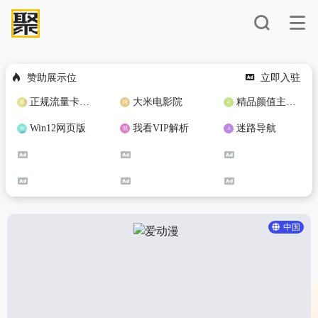
赞助展示位
立即入驻
正规流量卡免费加盟合作
大米电影院
精品颜值主播定制
Win12网页版
我看VIP解析
迷路导航
中国