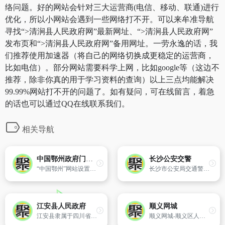
络问题。好的网站会针对三大运营商(电信、移动、联通)进行
优化，所以小网站会遇到一些网络打不开。可以来牟准导航
寻找“>清涧县人民政府网”最新网址、“>清涧县人民政府网”
发布页和“>清涧县人民政府网”备用网址。一劳永逸的话，我
们推荐使用加速器（将自己的网络切换成更稳定的运营商，
比如电信）。部分网站需要科学上网，比如google等（这边不
推荐，除非你真的用于学习资料的查询）以上三点均能解决
99.99%网站打不开的问题了。如有疑问，可在线留言，着急
的话也可以通过QQ在线联系我们。
相关导航
中国鄂州政府门户网站
长沙公安交警
“中国鄂州”网站设置了走进鄂州、信息公开、网上办事、政民互动、旅游鄂州、投资鄂州、视频中心七大主题栏目,是展示鄂州整体形象的窗口和信息化时代政府联系群众、服务群众的桥梁和纽带,也是世界了解鄂州的百科全书,鄂州走向世界的高速公路。“中国鄂州”政府门户网站是由鄂州市人民政府主办,鄂州日报社承办
长沙市公安局交通警察支队（长沙市公安局公路巡逻民警支队）成立于1987年,是长沙市公安局直属二级机构,负责维护全市道路交通安全与交通秩序。
江安县人民政府
顺义网城
江安县隶属于四川省宜宾市,位于四川南缘,长江之滨,宜宾之东,三市(宜宾、泸州、自贡)之交。地跨北纬28?22′20″—28?56′45″,东经104?57′40″-105?14′33″。2010年,江安县辖15镇、3乡。全县幅员面积912平方千米,总人口555995人,县人民政府驻江安镇竹都大道。江安县盛产水稻、小麦、红薯、高粱、油菜
顺义网城-顺义区人民政府门户网站