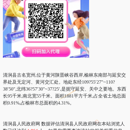
清涧县古名宽州,位于黄河陕晋峡谷西岸,榆林东南部与延安交
界处及无定河、黄河交汇处。地处东经109?55′27"~110?
38′50",北纬36?57′30"~37?25′,是扼守延安、关中之要地。东西
长95千米,南北宽55千米。面积1881平方千米,占全省土地总面
积0.91%,占榆林市总面积的4.31%。
清涧县人民政府网 数据评估清涧县人民政府网在本站浏览人