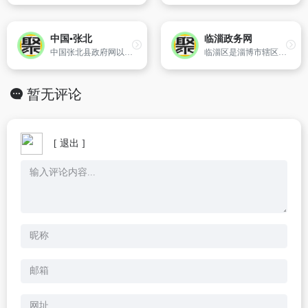
中国▪张北
临淄政务网
中国张北县政府网以地方政务、经济发展、公共服务为中心,为公众提供张北县的政治、经济、社会、文化、旅游、招商引资等信息及政府部门的在线服务。
临淄区是淄博市辖区。东邻青州市,南接淄川区、青州市,西连张店区、桓台县,北靠博兴县、广饶县。总面积668平方千米。2010年总人口64.28万人。辖5个街道、7个镇。区政府驻稷下街道人民东路行政办公中心,距市政府25千米。
暂无评论
[ 退出 ]